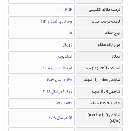
فرمت مقاله انگلیسی
PDF
فرمت ترجمه مقاله
ورد تایپ شده و pdf
نوع مقاله
ISI
نوع ارائه مقاله
ژورنال
پایگاه
اسکوپوس
ایمپکت فاکتور(IF) مجله
5.781 در سال 2018
شاخص H_index مجله
168 در سال 2019
شاخص SJR مجله
2.900 در سال 2018
شناسه ISSN مجله
1096-9896
شاخص Q یا Quartile
Q1 در سال 2018
(چارک)