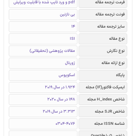
فرمت ترجمه مقاله
pdf و ورد تایپ شده با قابلیت ویرایش
فونت ترجمه مقاله
بی نازنین
سایز ترجمه مقاله
14
نوع مقاله
ISI
نوع نگارش
مقالات پژوهشی (تحقیقاتی)
نوع ارائه مقاله
ژورنال
پایگاه
اسکوپوس
ایمپکت فاکتور(IF) مجله
1.924 در سال 2019
شاخص H_index مجله
148 در سال 2020
شاخص SJR مجله
3.313 در سال 2019
شناسه ISSN مجله
0304-4076
شاخص Q یا Quartile