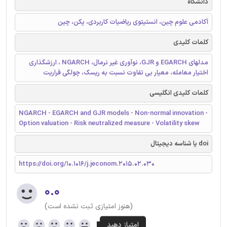
دانشگاه
آکادمی علوم چین، انستیتوی ریاضیات کاربردی، پکن، چین
کلمات کلیدی
مدلهای EGARCH و GJR، نوآوری غیر نرمال، NGARCH ، ارزشگذاری
اختیار معامله، معیار بی تفاوت نسبت به ریسک، چولگی فراریت
کلمات کلیدی انگلیسی
NGARCH - EGARCH and GJR models - Non-normal innovation -
Option valuation - Risk neutralized measure - Volatility skew
doi یا شناسه دیجیتال
https://doi.org/10.1016/j.jeconom.2015.02.030
۰.۰
(هنوز امتیازی ثبت نشده است)