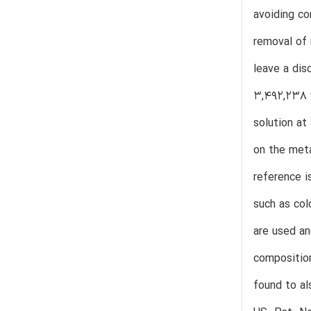
avoiding co
removal of 
leave a dis
3,492,238 w
solution at
on the meta
reference i
such as col
are used an
composition
found to al