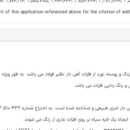
s. 2,006,216; 2,505,785; 2,994,664; 3,056,746; 3,282,848; 3,
nt of this application referenced above for the citation of addit
و پوسته نورد از فلزات آهن دار نظیر فولاد می باشد. به طور ویژه، ا
 و رنگ زدایی فلزات می باشد.
یجاد یک لایه سیاه بر روی فلزات عاری از زنگ می شوند.