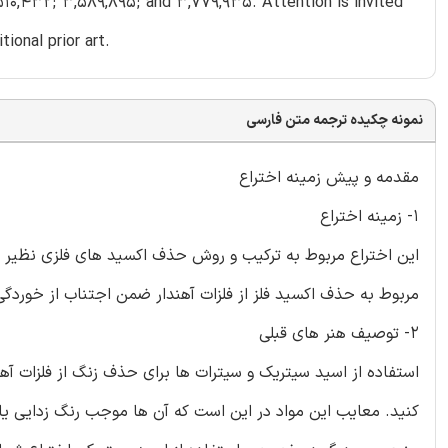
510,432; 3,589,895; and 3,779,935. Attention is invited
ional prior art.
نمونه چکیده ترجمه متن فارسی
مقدمه و پیش زمینه اختراع
1- زمینه اختراع
این اختراع مربوط به ترکیب و روش حذف اکسید های فلزی نظیر زنگ 
مربوط به حذف اکسید فلز از فلزات آهندار ضمن اجتناب از خوردگی
2- توصیف هنر های قبلی
کنید. معایب این مواد در این است که آن ها موجب رنگ زدایی یا ا