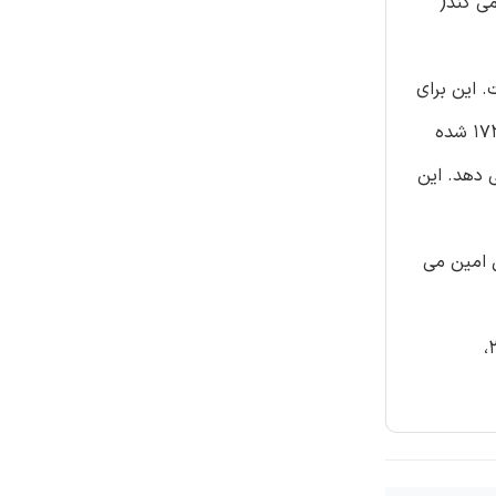
ی باشد که از اسید سیتریک همراه با EDTA استفاده می کند(
. این برای
اجتناب از سیاه شدن یا رنگ زدایی فلزات پاک سازی شده استفاده گردیده است. در این رابطه، یک استناد مهم به اختراع شماره 1723923 شده
 دهد. این
نول امین می
سایر منابع در نظر گرفته شده شامل موارد زیر هستند: اختراعات ثبت شده در ایالات متحده به شماره 2006216، 2.505.785، 2994.664،