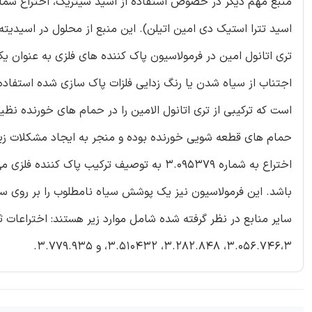
اسید تترا استیک دی امین اتیلن). این منبع از محلول در اسیدیته 6 تا 7 استفاده می کند
تری اتانول امین در فرمولاسیون پاک کننده های فلزی به عنوان ی
است که ترکیبی از تری اتانول الامین را در حمام های خورنده نظ
حمام های قطعه شویی خورنده بوده و منجر به ایجاد مشکلات ز
اختراع به شماره 3.095379 به توصیف ترکیب پ
باشد. این فرمولاسیون نیز یک پوشش سیاه نامطلوب را بر روی س
3.056.746،3، 3.282.848، 3.510432، و 3.779.935.