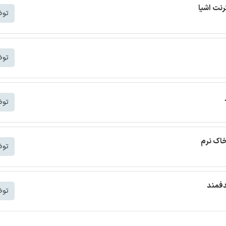
توض
توض
توض
خاک نرم
توض
دفمند
توض