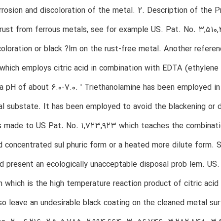
rrosion and discoloration of the metal. 2. Description of the Pri
rust from ferrous metals, see for example US. Pat. No. 3,510,
coloration or black ?lm on the rust-free metal. Another referen
hich employs citric acid in combination with EDTA (ethylene 
 a pH of about 6.0-7.0. ' Triethanolamine has been employed in 
l substate. It has been employed to avoid the blackening or di
s made to US Pat. No. 1,723,923 which teaches the combination
d concentrated sul phuric form or a heated more dilute form. Su
d present an ecologically unacceptable disposal prob lem. US.
 which is the high temperature reaction product of citric ac
so leave an undesirable black coating on the cleaned metal sur