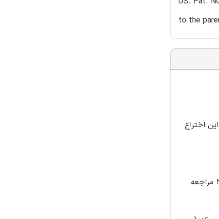
US. Pat. No
to the pare
ین اختراع
استفاده از اسید سیتریک و سیترات ها برای حذف زنگ از فلزات آهن دار امری طبیعی و شناخته شده است. به اختراع شماره 3.510.432 مراجعه