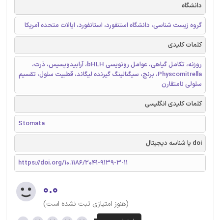
دانشگاه
گروه زیست شناسی، دانشگاه استنفورد، استانفورد، ایالات متحده آمریکا
کلمات کلیدی
روزنه، تکامل گیاهی، عوامل رونویسی bHLH، آرابیدوپسیس، ذرت،
Physcomitrella، برنج، سیگنالینگ گیرنده لیگاند، قطبیت سلول، تقسیم
سلولی نامتقارن
کلمات کلیدی انگلیسی
Stomata
doi یا شناسه دیجیتال
https://doi.org/10.1186/2041-9139-3-11
۰.۰
(هنوز امتیازی ثبت نشده است)