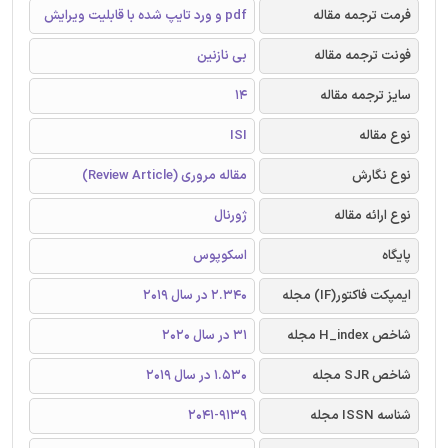
فرمت ترجمه مقاله
pdf و ورد تایپ شده با قابلیت ویرایش
فونت ترجمه مقاله
بی نازنین
سایز ترجمه مقاله
14
نوع مقاله
ISI
نوع نگارش
مقاله مروری (Review Article)
نوع ارائه مقاله
ژورنال
پایگاه
اسکوپوس
ایمپکت فاکتور(IF) مجله
2.340 در سال 2019
شاخص H_index مجله
31 در سال 2020
شاخص SJR مجله
1.530 در سال 2019
شناسه ISSN مجله
2041-9139