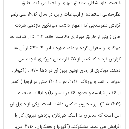
فرصت های شغلی مناطق شهری را احیا می کند. طبق
نظرسنجی استفاده از ارتباطات ژاپن در سال 2016، علی رغم
گزارش نطرسنجی که اظهار داشت میانگین بازدهی شرکت
های ژاپنی از طریق دورکاری بالاست؛ فقط 13.2% از شرکت ها
دروکاری را معرفی کرده بودند، علاوه براین 43.4% از آن ها
گزارش کردند که کمتر از 5% کارمندان دورکاری انجام می
دهند. دورکاری از زمان اولین بروز آن در دهۀ 1970، (آگیولرا،
لتیاس، رالت و پرولاک، 2016، ص. 11-1) حتی در اروپا ( کمتر
از 6% در فرانسه و حدود 6% در استرالیا) و ایالات متحده
(24%-15%) نیز محبوبیت کمی داشته است. یکی از دلایل آن
این است که مدیران به اینکه دورکاری بازدهی نیروی کار را
افزایش می دهد، مشکوکند (آگیولرا و همکاران، 2016، ص.