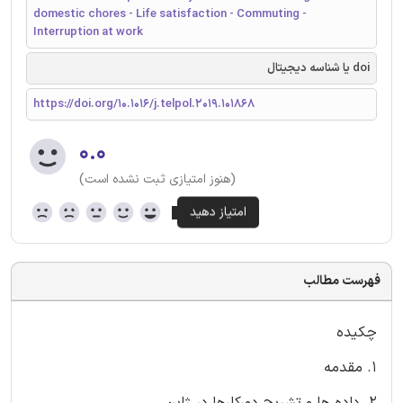
domestic chores - Life satisfaction - Commuting -
Interruption at work
doi یا شناسه دیجیتال
https://doi.org/10.1016/j.telpol.2019.101868
۰.۰
(هنوز امتیازی ثبت نشده است)
فهرست مطالب
چکیده
1. مقدمه
2. داده ها و تشریح دورکارها در ژاپن