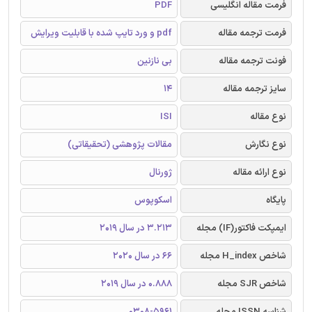
فرمت مقاله انگلیسی
PDF
فرمت ترجمه مقاله
pdf و ورد تایپ شده با قابلیت ویرایش
فونت ترجمه مقاله
بی نازنین
سایز ترجمه مقاله
14
نوع مقاله
ISI
نوع نگارش
مقالات پژوهشی (تحقیقاتی)
نوع ارائه مقاله
ژورنال
پایگاه
اسکوپوس
ایمپکت فاکتور(IF) مجله
3.213 در سال 2019
شاخص H_index مجله
66 در سال 2020
شاخص SJR مجله
0.888 در سال 2019
شناسه ISSN مجله
0308-5961