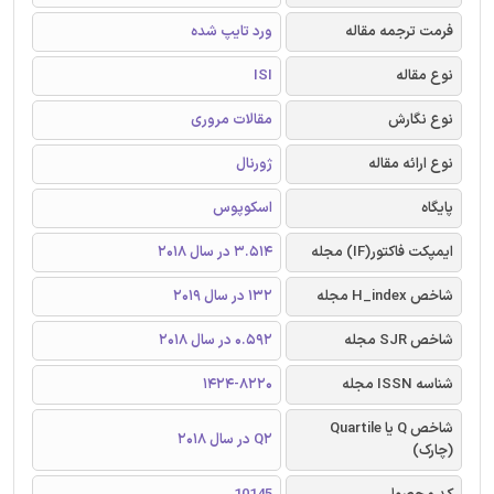
فرمت ترجمه مقاله
ورد تایپ شده
نوع مقاله
ISI
نوع نگارش
مقالات مروری
نوع ارائه مقاله
ژورنال
پایگاه
اسکوپوس
ایمپکت فاکتور(IF) مجله
3.514 در سال 2018
شاخص H_index مجله
132 در سال 2019
شاخص SJR مجله
0.592 در سال 2018
شناسه ISSN مجله
1424-8220
شاخص Q یا Quartile
Q2 در سال 2018
(چارک)