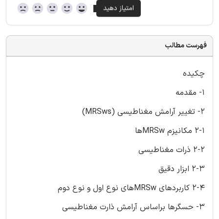
فهرست مطالب
چکیده
1- مقدمه
2- تغییر آرامش مغناطیسی (MRSws)
2-1 مکانیزم MRSwها
2-2 ذرات مغناطیسی
2-3 ابزار دقیق
2-4 کاربردهای MRSwهای نوع اول و نوع دوم
3- حسگرها براساس آرامش ذارت مغناطیسی