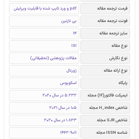
فرمت ترجمه مقاله
pdf و ورد تایپ شده با قابلیت ویرایش
فونت ترجمه مقاله
بی نازنین
سایز ترجمه مقاله
14
نوع مقاله
ISI
نوع نگارش
مقالات پژوهشی (تحقیقاتی)
نوع ارائه مقاله
ژورنال
پایگاه
اسکوپوس
ایمپکت فاکتور(IF) مجله
5.232 در سال 2020
شاخص H_index مجله
105 در سال 2021
شاخص SJR مجله
1.823 در سال 2020
شناسه ISSN مجله
1462-9011