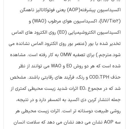
اكسيداسيون پيشرفته(AOP) يعنى فوتوكاتاليز ناهمگن
(UV/Tio2)، اكسيداسيون هواى مرطوب (WAO) و
اكسيداسيون الكتروشيميايى (EO) روى الكترود هاى الماس
تخدير شده با بور (عنصر بور روى الكترود الماس نشانده مى
شود.مترجم.) براى تصفيه OMW به كار رفته است. مشاهده
شده است كه هر دو روش EO و WAO مى توانند از نظر
حذف COD،TPH و رنگ، فرآيند هاى رقابتى باشند. مشخص
شد كه در مجموع ،EO اثرات شديد زيست محيطى كمترى از
جمله انتشار كربن دى اكسيد به اتمسفر دارد و در نتيجه،
روشى طبيعت دوستانه تر است. اثرات زيست محيطى هر
سه AOP نشان مى دهد نشان مى دهد كه سلامت انسان