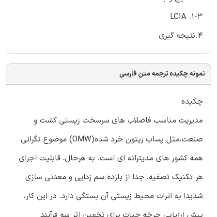
LCIA .1-3
4.نتيجه گيرى
نمونه چکیده ترجمه متن فارسی
چکیده
مديريت مناسب فاضلاب هاى سرسخت زيستى كشت و
صنعت،مثل پساب زيتون خرد شده(OMW) موضوع نگرانى
همه كشور هاى مديترانه اى است. به هرحال، قابليت اجراى
هر تكنيك تصفيه، جدا از بازده سم زدايى و معدنى سازى
شديدا به اثرات محيط زيستى آن بستگى دارد. در اين كار،
پيش ارزيابى چرخه حيات براى تخمين اثر سه فرآيند