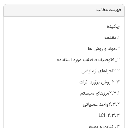
فهرست مطالب
چکیده
1.مقدمه
2.مواد و روش ها
2_1:توصيف فاضلاب مورد استفاده
2.2اجراهاى آزمايشى
2-3 روش برآورد اثرات
2.3.1مرزهاى سيستم
2.3.2واحد عملياتى
2.3.3: LCI
3. نتايج و بحث