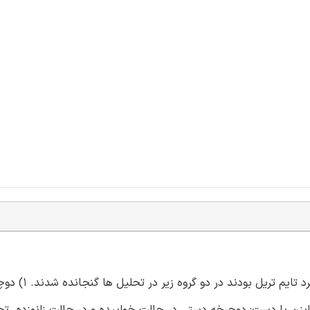
فقط ورزشکارانی که دارای اطلاعات در زمینه 
ی و سه چرخه، و 2)دوچرخه سواران رکابزن با دست: دوچرخه دستی در حالت خوابیده و در حالت زانوزده. 