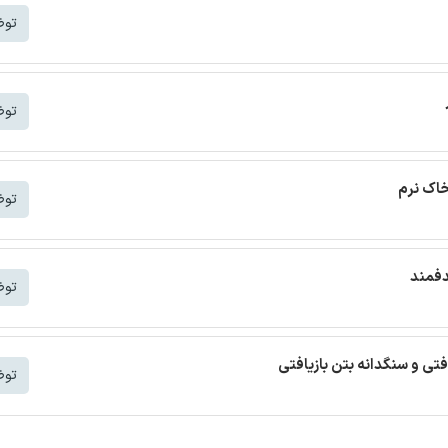
توض
توض
خاک نرم
توض
دفمند
توض
افتی و سنگدانه بتن بازیافتی
توض