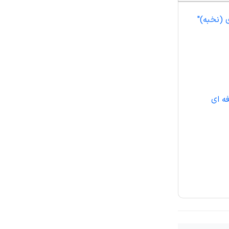
 (نخبه)"
ه ای