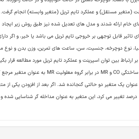
 (متغیر مستقل) و عملکرد تایم تریل (متغیر وابسته) انجام گرفت.
ح بود: 1) مسابقه و 2) ورزشکار. مدل های خام ارائه شدند و مدل های تعدیل شده نیز طبق روش زیر ای
ی تاثیر قابل توجهی بر خروجی تایم تریل می باشد یا خیر، و اگر دارای
نیا، نوع دوچرخه، جنسیت، سن، ساعت های تمرین، وزن بدن و نوع مع
ر ارتباط بین توان اسپرینت و عملکرد تایم تریل مورد مطالعه قرار بگیر
دوچرخه سواران رکابزن با پا، نوع معلولیت تحت عنوان دو متغیر ساختگی CO و MR در برابر گروه معلولی
نوان یک متغیر دو حالتی گنجانده شد. اگر بعد از افزودن یکی از مت
مداخله گر احتمالی، β خروجی توان اسپرینت (سرعت) بیشتر از 10 درصد تغییر می کرد، این متغیر به عنوان مداخله گر شناسایی