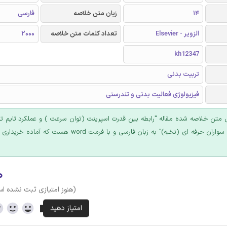
14
زبان متن خلاصه
فارسی
الزویر - Elsevier
تعداد کلمات متن خلاصه
2000
kh12347
تربیت بدنی
فیزیولوژی فعالیت بدنی و تندرستی
تن خلاصه شده مقاله "رابطه بین قدرت اسپرینت (توان سرعت ) و عملکرد تایم تر
پارا دوچرخه سواران حرفه ای (نخبه)" به زبان فارسی و با فرمت word هس
۰
(هنوز امتیازی ثبت نشده ا