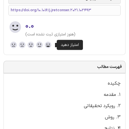
https://doi.org/10.1016/j.jretconser.2021.102493
۰.۰
(هنوز امتیازی ثبت نشده است)
فهرست مطالب
چکیده
۱. مقدمه
۲. رویکرد تحقیقاتی
3. روش
4. نتایج