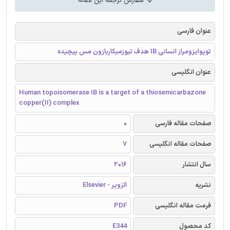
سفارش ترجمه این مقاله
عنوان فارسی
توپوایزومراز انسانی IB هدف تیوزمیکاربازون مس پیچیده
عنوان انگلیسی
Human topoisomerase IB is a target of a thiosemicarbazone
copper(II) complex
صفحات مقاله فارسی
0
صفحات مقاله انگلیسی
7
سال انتشار
2016
نشریه
الزویر - Elsevier
فرمت مقاله انگلیسی
PDF
کد محصول
E344