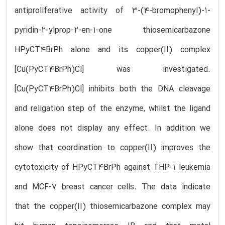
antiproliferative activity of 3-(4-bromophenyl)-1-
pyridin-2-ylprop-2-en-1-one thiosemicarbazone
HPyCT4BrPh alone and its copper(II) complex
[Cu(PyCT4BrPh)Cl] was investigated.
[Cu(PyCT4BrPh)Cl] inhibits both the DNA cleavage
and religation step of the enzyme, whilst the ligand
alone does not display any effect. In addition we
show that coordination to copper(II) improves the
cytotoxicity of HPyCT4BrPh against THP-1 leukemia
and MCF-7 breast cancer cells. The data indicate
that the copper(II) thiosemicarbazone complex may