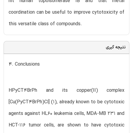
hit human topoisomerase IB and that metal
coordination can be useful to improve cytotoxicity of
this versatile class of compounds.
نتیجه گیری
4. Conclusions
HPyCT4BrPh and its copper(II) complex
[Cu(PyCT4BrPh)Cl] (1), already known to be cytotoxic
agents against HL60 leukemia cells, MDA-MB 231 and
HCT-116 tumor cells, are shown to have cytotoxic