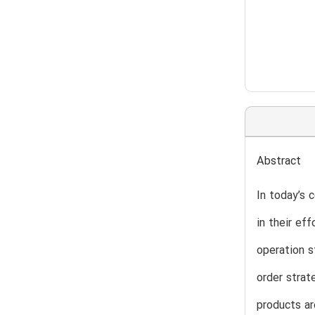
Abstract
In today’s 
in their ef
operation s
order strat
products a