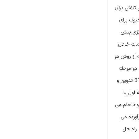
 تلاش برای
ی عملیاتی محبوب برای
یک استراتژی پیش
رشات خاص
 از روش دو
 دو مرحله
ای ترکیبی عدد صحیح (MILP) را برای تهیه و تدارک مواد، ساخت اجزا، مونتاژ محصول و زمانبندی توزیع یک سیستم زنجیره تامین BTO تدوین و
 اول با
واد خام می
آورده می
 راه حل