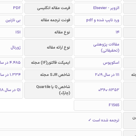
الزویر - Elsevier
فرمت مقاله انگلیسی
PDF
ورد تایپ شده و pdf
فونت ترجمه مقاله
بی نازنین
14
نوع مقاله
ISI
مقالات پژوهشی
نوع ارائه مقاله
ژورنال
(تحقیقاتی)
اسکوپوس
ایمپکت فاکتور(IF) مجله
4.485 در سال 2018
111 در سال 2019
شاخص SJR مجله
1.334 در سال 2018
شاخص Q یا Quartile
0360-8352
Q1 در سال 2018
(چارک)
F1565
ن
ترجمه شده است ✓