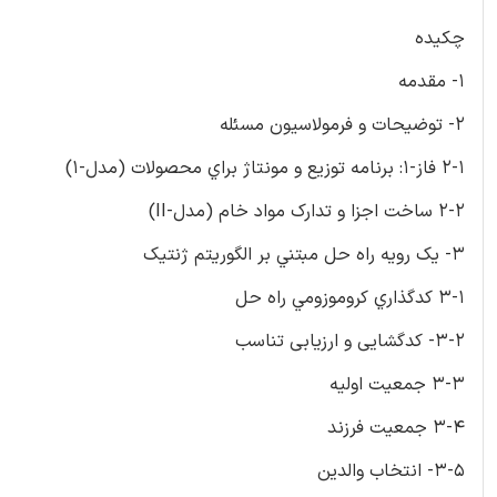
چکیده
1- مقدمه
2- توضیحات و فرمولاسیون مسئله
2-1 فاز-1: برنامه توزيع و مونتاژ براي محصولات (مدل-1)
2-2 ساخت اجزا و تدارک مواد خام (مدل-II)
3- يک رويه راه حل مبتني بر الگوريتم ژنتيک
3-1 کدگذاري کروموزومي راه حل
3-2- کدگشایی و ارزیابی تناسب
3-3 جمعیت اولیه
3-4 جمعیت فرزند
3-5- انتخاب والدین