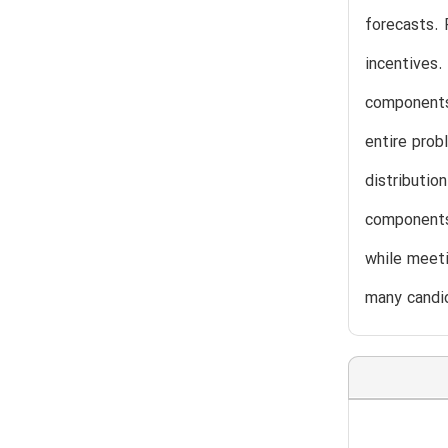
forecasts. 
incentives.
components 
entire prob
distributio
components
while meeti
many candid