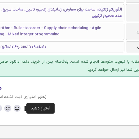
الگوریتم ژنتیک، ساخت برای سفارش، زمانبندی زنجیره تامین، ساخت سریع، ب
عدد صحیح ترکیبی
rithm - Build-to-order - Supply chain scheduling - Agile
ی
ng - Mixed integer programming
rg/10.1016/j.cie.2009.01.010
قاله با کیفیت متوسط انجام شده است. بلافاصله پس از خرید، دکمه دانلود ظاهر
یل شما نیز ارسال خواهد گردید.
۰
(هنوز امتیازی ثبت نشده ا