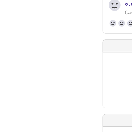
۰.
ست)