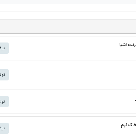
توض
توض
توض
خاک نرم
توض