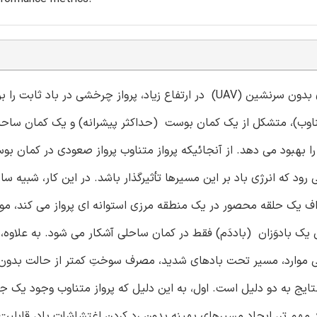
این مقاله مشخصاتِ مسیرهای حداقل سوخت برای یک هواپیمای بدون سرنشین (UAV) در ارتفاع زیاد، پرواز چرخشی در ب
تناوب)، متشکل از یک کمان بوست (حداکثر پیشرانه) و یک کمان ساح
بهبود می دهد. از آنجائیکه پرواز متناوب پرواز صعودی در کمان بوس
ود که انرژی باد بر این مسیرها تأثیرگذار باشد. در این کار، شبیه س
 اثرات سرعت و جهت باد بر یک UAV که در اطراف یک حلقه محصور در یک منطقه مرزی استوانه ای پرواز می کن
یک بادوَزان (باددَم) فقط در کمان ساحلی آشکار می شود. به علاوه، 
خی موارد، مسیر تحت بادهای شدید، مصرف سوختِ کمتر از حالت بدون 
نتایج به دو دلیل است. اول، به این دلیل که پرواز متناوب وجود یک 
مهم تر، ایجاد مسیرهای بهینه بدون رد کردن اغتشاشات باد، قابلیت