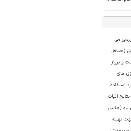
اد ثابت را بررسی می
لی (حداقل
ت و پرواز
ازی های
د، مورد استفاده
نتایج اثبات
باد (حالتی
جهت بهینه
 خودمختارِ