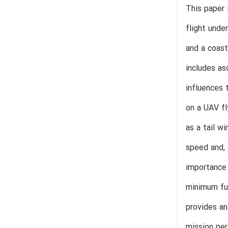
This paper 
flight unde
and a coast
includes as
influences 
on a UAV fl
as a tail w
speed and, 
importance 
minimum fue
provides an
mission pe