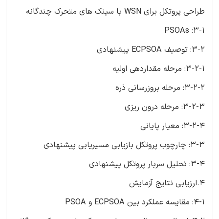
طراحی پروتکل برای WSN با سینک های متحرک چندگانه
3-1: PSOAs
3-2: توصیف ECPSOA پیشنهادی
3-2-1: مرحله مقداردهی اولیه
3-2-2: مرحله بروزرسانی ذره
3-2-3: مرحله درون ریزی
3-2-4: معیار پایانی
3-3: چارچوب پروتکل بازیابی مسیریابی پیشنهادی
3-4: تحلیل سربار پروتکل پیشنهادی
4.ارزیابی نتایج آزمایش
4-1: مقایسه عملکرد بین ECPSOA و PSOA