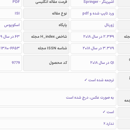
اشپرینگر - Springer
فرمت مقاله انگلیسی
PDF
ورد تایپ شده و pdf
نوع مقاله
ISI
ژورنال
پایگاه
اسکوپوس
2.349 در سال 2018
شاخص H_index مجله
63 در سال 2019
3.379 در سال 2018
شناسه ISSN مجله
1380-6653
Q
Q1 در سال 2018
کد محصول
9779
ترجمه شده است ✓
به صورت عکس، درج شده است
جمه
است ✓
ندارد ☓