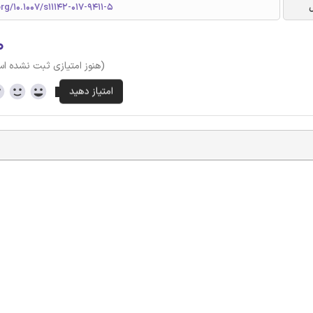
org/10.1007/s11142-017-9411-5
۰
(هنوز امتیازی ثبت نشده ا