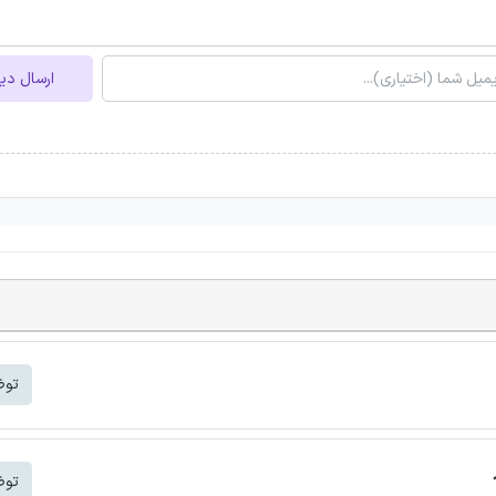
ارسال دی
توض
توض