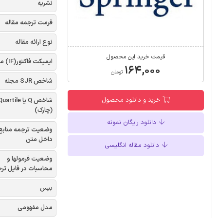
نشریه
فرمت ترجمه مقاله
نوع ارائه مقاله
قیمت خرید این محصول
ایمپکت فاکتور(IF) مجله
۱۶۴,۰۰۰
تومان
شاخص SJR مجله
خرید و دانلود محصول
شاخص Q یا uartile
(چارک)
دانلود رایگان نمونه
وضعیت ترجمه منابع
داخل متن
دانلود مقاله انگلیسی
وضعیت فرمولها و
محاسبات در فایل تر
بیس
مدل مفهومی