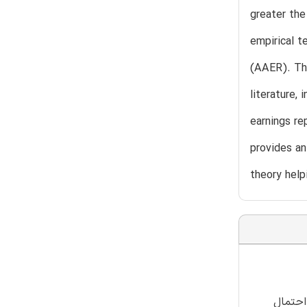
greater the
empirical t
(AAER). The
literature,
earnings re
provides an
theory help
احتمال