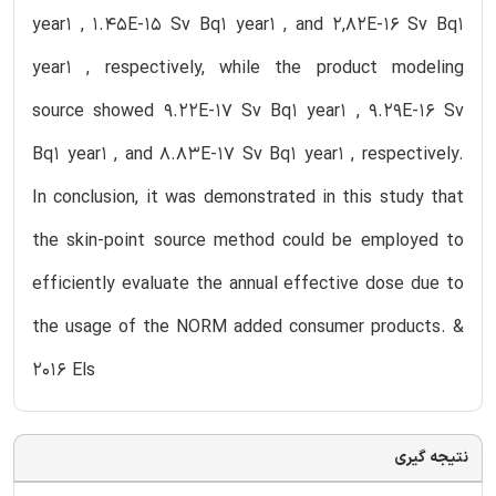
year1 , 1.45E-15 Sv Bq1 year1 , and 2,82E-16 Sv Bq1
year1 , respectively, while the product modeling
source showed 9.22E-17 Sv Bq1 year1 , 9.29E-16 Sv
Bq1 year1 , and 8.83E-17 Sv Bq1 year1 , respectively.
In conclusion, it was demonstrated in this study that
the skin-point source method could be employed to
efficiently evaluate the annual effective dose due to
the usage of the NORM added consumer products. &
2016 Els
نتیجه گیری