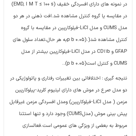
در نمونه های دارای افسردگی خفیف (EMD, I M T ≤ 100 s)
در مقایسه یا گروه کنترل مشاهده شد.افت ذهنی در هر دو
مدل CUMS و مدل LiCl-فیلوکارپین در مقایسه با گروه
کنترل مشاهده شد(.(p b 0.05به هر حال،تعداد سلول های
GFAP و CD11b در مدل LiCl-فیلوکارپین بیشتر از مدل
CUMS و کنترل است(p b 0.05)..
نتیجه گیری : اختلافاتی بین تغییرات رفتاری و پاتولوژیکی در
دو مدل صرع در موش های دارای لیتیوم کلرید-پیلوکارپین
مزمن ( مدل LiCl-فیلوکارپین) ومدل افسردگی مزمن غیرقابل
پیش بینی موش (مدلCUMS) وجود دارد و تنها استثنا
مربوط به بعضی از ویژگی های عمومی است.فعالسازی