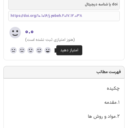
doi یا شناسه دیجیتال
https://doi.org/10.1016/j.yebeh.2017.12.038
۰.۰
(هنوز امتیازی ثبت نشده است)
فهرست مطالب
چکیده
1.مقدمه
2.مواد و روش ها