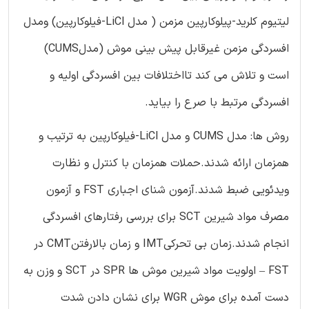
لیتیوم کلرید-پیلوکارپین مزمن ( مدل LiCl-فیلوکارپین) ومدل
افسردگی مزمن غیرقابل پیش بینی موش (مدلCUMS)
است و تلاش می کند تااختلافات بین افسردگی اولیه و
افسردگی مرتبط با صرع را بیاید.
روش ها: مدل CUMS و مدل LiCl-فیلوکارپین به ترتیب و
همزمان ارائه شدند.حملات همزمان با کنترل و نظارت
ویدئویی ضبط شدند.آزمون شنای اجباری FST و آزمون
مصرف مواد شیرین SCT برای بررسی رفتارهای افسردگی
انجام شدند.زمان بی تحرکیIMT و زمان بالارفتنCMT در
FST – اولویت مواد شیرین موش ها SPR در SCT و وزن به
دست آمده برای موش WGR برای نشان دادن شدت