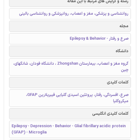
رشته و گرایش های مرتبط با این مقاله
روانشناسی و پزشکی، مغز و اعصاب، روانپزشکی و روانشناسی بالینی
مجله
صرع و رفتار - Epilepsy & Behavior
دانشگاه
گروه مغز و اعصاب، بیمارستان Zhongshan ، دانشگاه فودان، شانگهای،
چین
کلمات کلیدی
صرع، افسردگی، رفتار، پروتئین اسیدی گلیایی فیبریلارین GFAP،
میکروگلیا
کلمات کلیدی انگلیسی
Epilepsy - Depression - Behavior - Glial fibrillary acidic protein
(GFAP) - Microglia