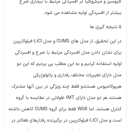
گلیوسیز و میکروگلیا در افسردگی مرتبط با بیماری صرع
بیشتر از افسردگی اولیه مشاهده می شود.
5.نتیجه گیری ها
در این تحقیق، از مدل های CUMS و مدل LiCl-فیلوکارپین
برای نشان دادن مدل افسردگی مرتبط با صرع و افسردگی
اولیه استفاده کردیم و به این مطلب پی بردیم که این دو
مدل دارای تغییرات مختلف رفتاری و پاتولوژیکی
هیپوکامپوس هستندو فقط چند ویژگی در بین آنها مشترک
هستند.هر دو مدل دارای IMT طولانی در مقایسه با گروه
کنترل هستند، اما WGR فقط برای گروه CUMS کاهش داشته
است و مدل LiCl-فیلوکارپین در برگیرنده رفتارهای فعالتر در