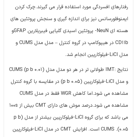
رفتارهای افسردگی مورد استفاده قرار می گیرند.چرک کردن
ایمنوفلورسانس نیز برای اندازه گیری و سنجش پروتئین های
هسته ای NeuN- پروتئین اسیدی گلیایی فیبریلارین GFAPو
CD11b در هیپوکامپ در گروه کنترل – مدل مدل CUMS و
مدل LiCl-فیلوکارپین انجام شد.
نتایج :IMT طولانی تر در هر دو مدل مدل CUMS (p b 0.01)
و مدل LiCl-فیلوکارپین (p b 0.05) در مقایسه با گروه کنترل
مشاهده می شود.اما کاهش WGR فقط در مدل CUMS
مشاهده می شود.درصد موش های دارای CMT بیش از 100s
می باشد که برای گروه LiCl-فیلوکارپین بیشتر از مدل (p b
0.05). CUMS است. افزایش CMT در مدل LiCl-فیلوکارپین