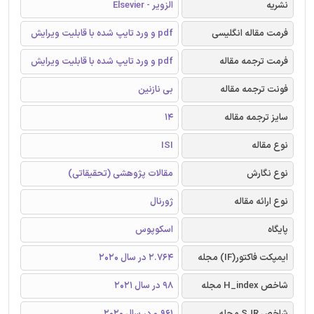
نشریه
الزویر - Elsevier
فرمت مقاله انگلیسی
pdf و ورد تایپ شده با قابلیت ویرایش
فرمت ترجمه مقاله
pdf و ورد تایپ شده با قابلیت ویرایش
فونت ترجمه مقاله
بی نازنین
سایز ترجمه مقاله
14
نوع مقاله
ISI
نوع نگارش
مقالات پژوهشی (تحقیقاتی)
نوع ارائه مقاله
ژورنال
پایگاه
اسکوپوس
ایمپکت فاکتور(IF) مجله
2.764 در سال 2020
شاخص H_index مجله
98 در سال 2021
شاخص SJR مجله
0.961 در سال 2020