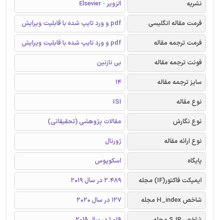
نشریه
الزویر - Elsevier
فرمت مقاله انگلیسی
pdf و ورد تایپ شده با قابلیت ویرایش
فرمت ترجمه مقاله
pdf و ورد تایپ شده با قابلیت ویرایش
فونت ترجمه مقاله
بی نازنین
سایز ترجمه مقاله
14
نوع مقاله
ISI
نوع نگارش
مقالات پژوهشی (تحقیقاتی)
نوع ارائه مقاله
ژورنال
پایگاه
اسکوپوس
ایمپکت فاکتور(IF) مجله
2.489 در سال 2019
شاخص H_index مجله
127 در سال 2020
شاخص SJR مجله
1.019 در سال 2019