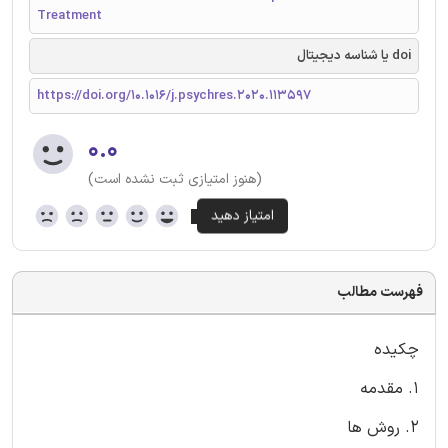
Treatment
doi یا شناسه دیجیتال
https://doi.org/10.1016/j.psychres.2020.113597
۰.۰
(هنوز امتیازی ثبت نشده است)
فهرست مطالب
چکیده
1. مقدمه
2. روش ها