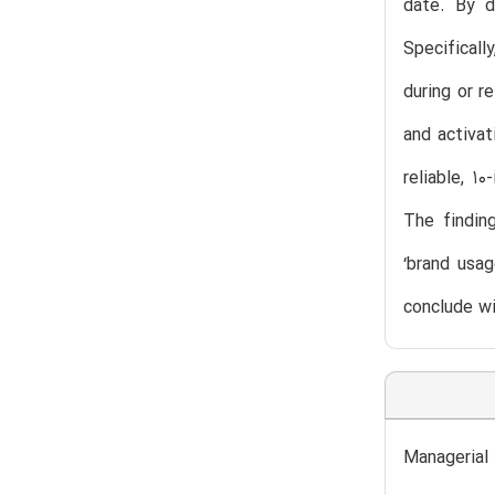
date. By d
Specificall
during or r
and activat
reliable, 1
The findin
‘brand usa
conclude wi
Managerial 