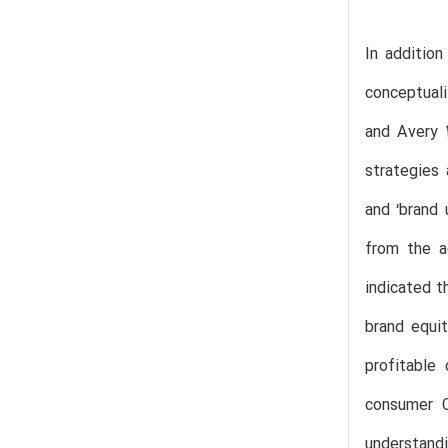
In addition
conceptual
and Avery 2
strategies 
and ‘brand 
from the ad
indicated t
brand equit
profitable
consumer C
understandi