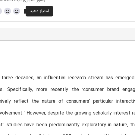
(هنوز امتیازی ثبت نشده ا
t three decades, an influential research stream has emerge
ips. Specifically, more recently the ‘consumer brand e
vely reflect the nature of consumers' particular interactiv
involvement.’ However, despite the growing scholarly interest 
,’ studies have been predominantly exploratory in nature, thu