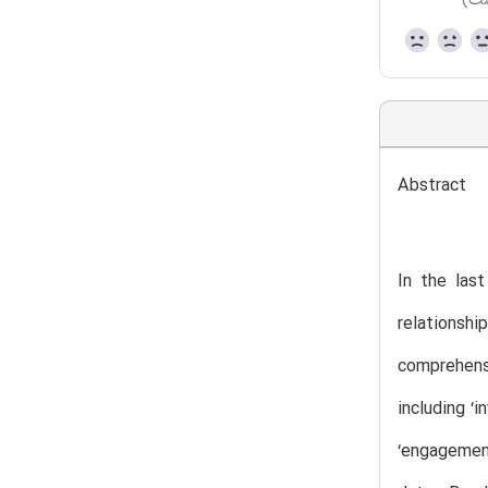
ست)
Abstract
In the las
relationsh
comprehensi
including ‘
‘engagement