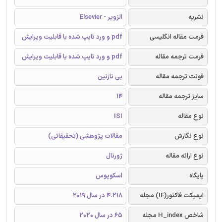
نشریه
الزویر - Elsevier
فرمت مقاله انگلیسی
pdf و ورد تایپ شده با قابلیت ویرایش
فرمت ترجمه مقاله
pdf و ورد تایپ شده با قابلیت ویرایش
فونت ترجمه مقاله
بی نازنین
سایز ترجمه مقاله
14
نوع مقاله
ISI
نوع نگارش
مقالات پژوهشی (تحقیقاتی)
نوع ارائه مقاله
ژورنال
پایگاه
اسکوپوس
ایمپکت فاکتور(IF) مجله
4.218 در سال 2019
شاخص H_index مجله
65 در سال 2020