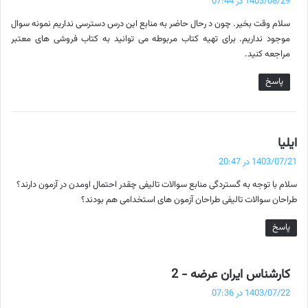
1403/08/29 در 07:44
ت
سلام وقت بخیر. چون د رحال حاضر به منابع این درس دسترسی نداریم نمونه سوال
:
موجود نداریم. برای تهیه کتاب مربوطه می توانید به کتاب فروشی های معتبر
مراجعه کنید.
پاسخ
گ
ایلیا
ف
1403/07/21 در 20:47
ت
سلام با توجه به گستردگی منابع سوالات تالیفی چقدر احتمال اومدن در آزمون دارند؟
:
طراحان سوالات تالیفی طراحان آزمون های استخدامی هم بودند؟
پاسخ
گ
کارشناس ایران عرضه - 2
ف
1403/07/22 در 07:36
ت