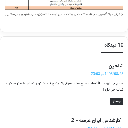
جدول مواد آزمون حیطه اختصاصی و تخصصی توسعه عمران، امور شهری و روستایی
10 دیدگاه
گ
شاهین
ف
1403/08/28 در 20:03
ت
سلام چرا ارزیابی اقتصادی طرح های عمرانی تو پکیچ نیست؟و از کجا میشه تهیه کرد یا
:
کتاب چی داره؟
پاسخ
گ
کارشناس ایران عرضه - 2
ف