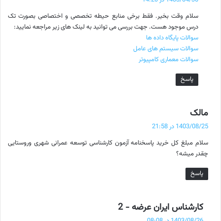
1403/04/30 در 14:20
ت
سلام وقت بخیر. فقط برخی منابع حیطه تخصصی و اختصاصی بصورت تک
:
درس موجود هست. جهت بررسی می توانید به لینک های زیر مراجعه نمایید:
سوالات پایگاه داده ها
سوالات سیستم های عامل
سوالات معماری کامپیوتر
پاسخ
گ
مالک
ف
1403/08/25 در 21:58
ت
سلام مبلغ کل خرید پاسخنامه آزمون کارشناسی توسعه عمرانی شهری وروستایی
:
چقدر میشه؟
پاسخ
گ
کارشناس ایران عرضه - 2
ف