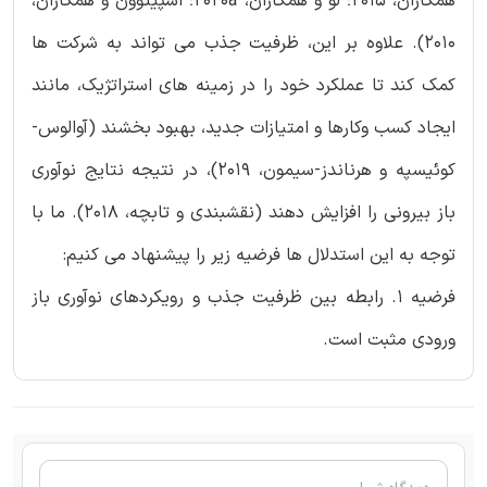
همکاران، 2015؛ لو و همکاران، 2020a؛ اسپیتوون و همکاران،
2010). علاوه بر این، ظرفیت جذب می تواند به شرکت ها
کمک کند تا عملکرد خود را در زمینه های استراتژیک، مانند
ایجاد کسب وکارها و امتیازات جدید، بهبود بخشند (آوالوس-
کوئیسپه و هرناندز-سیمون، 2019)، در نتیجه نتایج نوآوری
باز بیرونی را افزایش دهند (نقشبندی و تابچه، 2018). ما با
توجه به این استدلال ها فرضیه زیر را پیشنهاد می کنیم:
فرضیه 1. رابطه بین ظرفیت جذب و رویکردهای نوآوری باز
ورودی مثبت است.