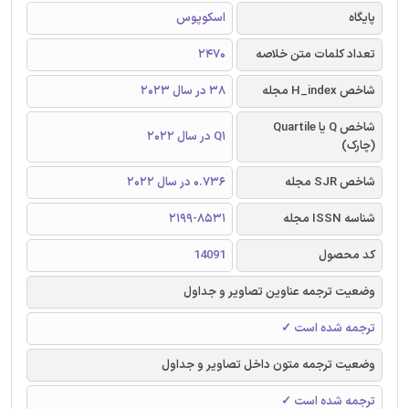
پایگاه
اسکوپوس
تعداد کلمات متن خلاصه
2470
شاخص H_index مجله
38 در سال 2023
شاخص Q یا Quartile
Q1 در سال 2022
(چارک)
شاخص SJR مجله
0.736 در سال 2022
شناسه ISSN مجله
2199-8531
کد محصول
14091
وضعیت ترجمه عناوین تصاویر و جداول
ترجمه شده است ✓
وضعیت ترجمه متون داخل تصاویر و جداول
ترجمه شده است ✓