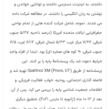
داشتند، به اینترنت دسترسی داشتند و توانایی خواندن و
نوشتن به زبان انگلیسی را داشتند، در مطالعه شرکت داده
می شدند. نمونه، شامل شرکت کننده هایی از تمام نواحی
جغرافیایی ایالات متحده آمریکا (درصد ناحیه: 5/27 جنوب
شرقی، 7/26 مرکز غرب، 5/23 شمال شرقی، 6/12 غرب، 6/5
جنوب شرقی، ¼ کوه های صخره ای) بود. ابتدا از افراد واجد
شرایط دعوت شد یک پرسشنامۀ پایه را پر کنند. این
پرسشنامه از طریق Qualtrics XM (Provo, UT) تهیه شد و
فاصله گذاری اجتماعی، روحیه، خواب، فعالیت فیزیکی، و
اطلاعات جمعیت شناسی پایه را بررسی می کرد. پس از آن،
بعد از 12-10 ماه (ژانویه تا مارس 2021)، تحقیق دیگری
انجام شد. این تحقیق شامل همان آیتم ها بود ولی سوالات