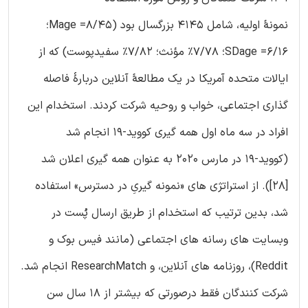
نمونۀ اولیه، شامل 4145 بزرگسال بود (8/45= Mage؛
6/16= SDage؛ 7/78% مؤنث؛ 7/82% سفیدپوست) که از
ایالات متحده آمریکا در یک مطالعۀ آنلاین دربارۀ فاصله
گذاری اجتماعی، خواب و روحیه شرکت کردند. استخدام این
افراد در سه ماه اول همه گیری کووید-19 انجام شد
(کووید-19 در مارس 2020 به عنوان همه گیری اعلان شد
[28]). از استراتژی های «نمونه گیریِ در دسترس» استفاده
شد، بدین ترتیب که استخدام از طریق ارسال پُست در
وبسایت های رسانه های اجتماعی (مانند فیس بوک و
Reddit)، روزنامه های آنلاین، و ResearchMatch انجام شد.
شرکت کنندگان فقط درصورتی که بیشتر از 18 سال سن