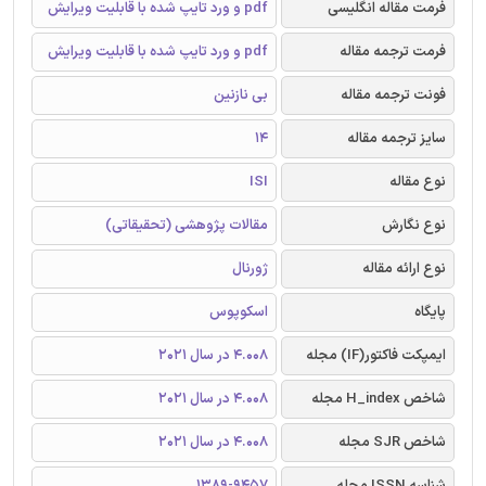
فرمت مقاله انگلیسی
pdf و ورد تایپ شده با قابلیت ویرایش
فرمت ترجمه مقاله
pdf و ورد تایپ شده با قابلیت ویرایش
فونت ترجمه مقاله
بی نازنین
سایز ترجمه مقاله
14
نوع مقاله
ISI
نوع نگارش
مقالات پژوهشی (تحقیقاتی)
نوع ارائه مقاله
ژورنال
پایگاه
اسکوپوس
ایمپکت فاکتور(IF) مجله
4.008 در سال 2021
شاخص H_index مجله
4.008 در سال 2021
شاخص SJR مجله
4.008 در سال 2021
شناسه ISSN مجله
1389-9457