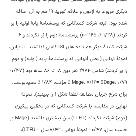
دیگری مربوط به آزمون و علائم کووید-19 هم به آن اضافه
شده بود. البته شرکت کنندگانی که پرسشنامۀ پایۀ اولیه را پر
کردند (1/28 %، 1165=n) پرسشنامۀ دوم را پُر نکردند و 6
شرکت کنندۀ دیگر هم داده های ISI کاملی نداشتند. بنابراین،
نمونۀ نهایی (یعنی آنهایی که پرسشنامۀ پایه (اولیه) و دوم
را پر کردند) شامل 2974 نفر بین 18 تا 86 ساله بود (0/47-
Mage، 7/16= SDage، 0/79 % مؤنث، 1/84 % سفیدپوست،
برای شرح جریان مطالعه لطفا شکل 1 را ببینید). نمونۀ
نهایی در مقایسه با شرکت کنندگانی که در تحقیق پیگیری
(دوم) شرکت نکردند (LTFU) سنّ بیشتری داشتند (Mage بر
حسب سال، 0/47= نمونۀ نهایی، 8/42سال = LTFU)،