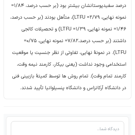
درصد سفیدپوستانشان بیشتر بود (بر حسب درصد، 1/84=
نمونه نهایی، 2/79= LTFU)، متأهل بودند (بر حسب درصد،
1/46= نمونه نهایی، 1/39= LTFU) و تحصیلات کالجی
داشتند (بر حسب درصد،7/82= نمونه نهایی، 0/75=
LTFU). در نمونۀ نهایی، تفاوتی از نظر جنسیت یا موقعیت
استخدامی وجود نداشت (یعنی بیکار، کارمند نیمه وقت،
کارمند تمام وقت). تمام روش ها توسط کمیتۀ بازبینی فنی
در دانشگاه آرکانزاس و دانشگاه پنسیلوانیا تأیید شدند.