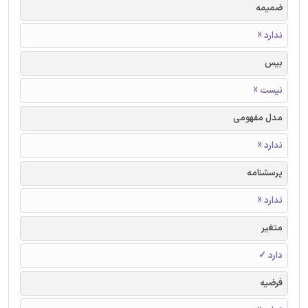
ضمیمه
ندارد ☓
بیس
نیست ☓
مدل مفهومی
ندارد ☓
پرسشنامه
ندارد ☓
متغیر
دارد ✓
فرضیه