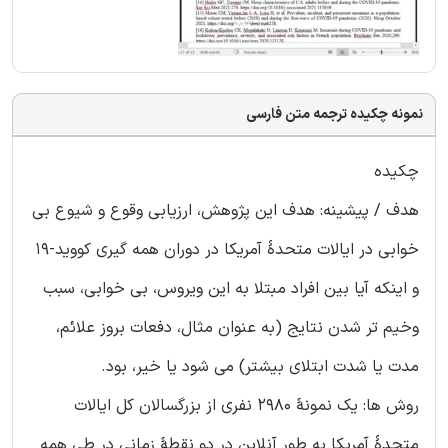
نمونه چکیده ترجمه متن فارسی
چکیده
هدف / پیشینه: هدف این پژوهش، ارزیابی وقوع و شیوع بی
خوابی در ایالات متحدۀ آمریکا در دوران همه گیری کووید-19
و اینکه آیا بین افراد مبتلا به این ویروس، بی خوابی، سبب
وخیم تر شدن نتایج (به عنوان مثال، دفعات بروز علائم،
مدت یا شدت ابتلای بیشتر) می شود یا خیر، بود.
روش ها: یک نمونۀ 2980 نفری از بزرگسالان کل ایالات
متحدۀ آمریکا به طور آنلاین در دو نقطۀ زمانی در طی همه