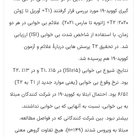
گیری کووید-19 مورد بررسی قرار گرفتند (T1= آوریل تا ژوئن
2020؛ T2= ژانویه تا مارس 2021). علائم بی خوابی در هر دو
زمان، با استفاده از شاخص شدت بی خوابی (ISI) ارزیابی
شد. در تحقیق T2 پرسش هایی دربارۀ علائم و آزمون
کووید-19 هم پرسیده شد.
نتایج: شیوع بی خوابی (ISI≥15) در T1، %15 و در T2، %13
بود. نرخ وقوع بی خوابی (یعنی موارد جدید از T1 به T2)
6/5% بود. احتمال ابتلا به کووید-19 در شرکت کنندگان مبتلا
به بی خوابی، نسبت به آنهایی که بی خوابی نداشتند،
بیشتر نبود. بین شرکت کنندگانی که در فواصل مطالعه،
مبتلا به ویروس شدند (n=149)، هیچ تفاوت گروهی معنی