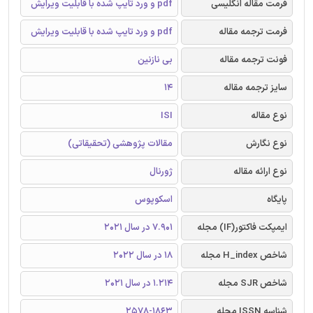
فرمت مقاله انگلیسی
pdf و ورد تایپ شده با قابلیت ویرایش
فرمت ترجمه مقاله
pdf و ورد تایپ شده با قابلیت ویرایش
فونت ترجمه مقاله
بی نازنین
سایز ترجمه مقاله
14
نوع مقاله
ISI
نوع نگارش
مقالات پژوهشی (تحقیقاتی)
نوع ارائه مقاله
ژورنال
پایگاه
اسکوپوس
ایمپکت فاکتور(IF) مجله
7.901 در سال 2021
شاخص H_index مجله
18 در سال 2022
شاخص SJR مجله
1.214 در سال 2021
شناسه ISSN مجله
2578-1863