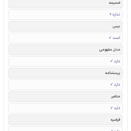
ضمیمه
ندارد ☓
بیس
است ✓
مدل مفهومی
دارد ✓
پرسشنامه
دارد ✓
متغیر
دارد ✓
فرضیه