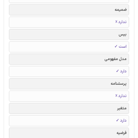
ضمیمه
ندارد ☓
بیس
است ✓
مدل مفهومی
دارد ✓
پرسشنامه
ندارد ☓
متغیر
دارد ✓
فرضیه