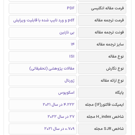
فرمت مقاله انگلیسی
PDF
فرمت ترجمه مقاله
pdf و ورد تایپ شده با قابلیت ویرایش
فونت ترجمه مقاله
بی نازنین
سایز ترجمه مقاله
14
نوع مقاله
ISI
نوع نگارش
مقالات پژوهشی (تحقیقاتی)
نوع ارائه مقاله
ژورنال
پایگاه
اسکوپوس
ایمپکت فاکتور(IF) مجله
4.222 در سال 2021
شاخص H_index مجله
27 در سال 2022
شاخص SJR مجله
0.709 در سال 2021