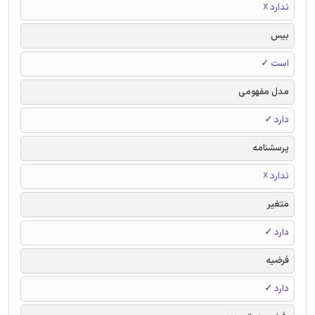
ندارد ☓
بیس
است ✓
مدل مفهومی
دارد ✓
پرسشنامه
ندارد ☓
متغیر
دارد ✓
فرضیه
دارد ✓