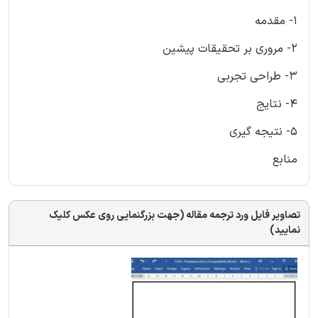
1- مقدمه
2- مروری بر تحقیقات پیشین
3- طراحی تجربی
4- نتایج
5- نتیجه گیری
منابع
تصاویر فایل ورد ترجمه مقاله (جهت بزرگنمایی روی عکس کلیک
نمایید)