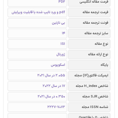
فرمت مقاله انگلیسی
PDF
فرمت ترجمه مقاله
pdf و ورد تایپ شده با قابلیت ویرایش
فونت ترجمه مقاله
بی نازنین
سایز ترجمه مقاله
14
نوع مقاله
ISI
نوع ارائه مقاله
ژورنال
پایگاه
اسکوپوس
ایمپکت فاکتور(IF) مجله
2.055 در سال 2021
شاخص H_index مجله
17 در سال 2022
شاخص SJR مجله
0.350 در سال 2021
شناسه ISSN مجله
2227-7072
شاخص Q یا Quartile