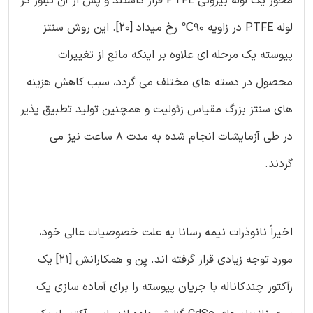
محور یک لوله بیرونی PTFE قرار داشتند و پس از آن تبلور در
لوله PTFE در زاویه 90℃ رخ میداد [20]. این روش سنتز
پیوسته یک مرحله ای علاوه بر اینکه مانع از تغییرات
محصول در دسته های مختلف می گردد، سبب کاهش هزینه
های سنتز بزرگ مقیاس زئولیت و همچنین تولید تطبیق پذیر
در طی آزمایشات انجام شده به مدت 8 ساعت نیز می
گردند.
اخیراً نانوذرات نیمه رسانا به علت خصوصیات عالی خود،
مورد توجه زیادی قرار گرفته اند. یِن و همکارانش [21] یک
رآکتور چندکاناله با جریان پیوسته را برای آماده سازی یک