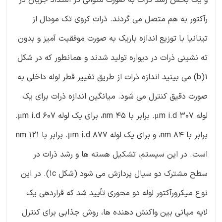
رآکتور به هم متصل می گردند. ذرات کروی تک مودال از
تیتانیا با توزیع اندازه باریک به صورت موفقیت آمیز و بدون
ته نشینی ذرات در دیواره تولید شدند و همانطور که در شکل
1(b) می بینید اندازه ذرات از طریق تغییر قطر لوله داخلی به
صورت دقیق کنترل می شود. میانگین اندازه ذرات برای یک
لوله 307 μm i.d. برابر با 45 nm، برای یک لوله 607 μm i.d.
برابر با 84 nm، و برای یک لوله 877 μm i.d. برابر با 121 nm
است. در این سیستم، تشکیل هسته ها و رشد ذرات در
سطح مشترک دو سیال پردازش می شود (شکل 1c). در این
نوع ميکرورآکتور لوله دو محوری تأیید شد که قراردهی یک
لایه میانی بین واکنش دهنده ها، روش جذابی برای کنترل