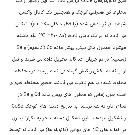
سری نانوبلورهای CdSe گزارش داده اند. این رآکتور از یک
مخلوط کن همرفتی کوچک و همچنین یک کانال واکنش
شیشه ای گرمادهی شده (با قطر داخلی 250 μm) تشکیل
می گردد که در یک دمای ثابت (180-320 ℃) نگه داشته
میشود. محلول های پیش پیش ماده Cd (کادمیم) و Se
(سلنیم) در دو جریان جداگانه تحویل داده می شوند و قبل
از اینکه به بخش واکنش گرمادهی شده برسند در محفظه
مخلوط کننده با هم ترکیب می گردند. حضور محفظه ضروری
است چون زمانی که محلول های پیش ماده Cd و Se در
دمای اتاق به هم برسند، به تدریج دسته های کوچک CdSe
را تشکیل میدهند. این تشکیل دسته منجر به تکرارناپذیری
در اندازه های NC های نهایی (نانوبلورها) می گردد که توسط