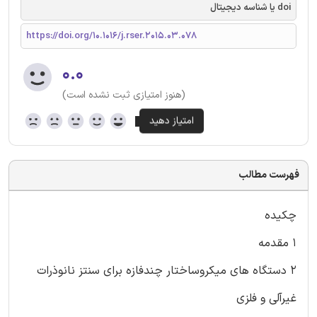
doi یا شناسه دیجیتال
https://doi.org/10.1016/j.rser.2015.03.078
۰.۰
(هنوز امتیازی ثبت نشده است)
فهرست مطالب
چکیده
1 مقدمه
2 دستگاه های میکروساختار چندفازه برای سنتز نانوذرات
غیرآلی و فلزی