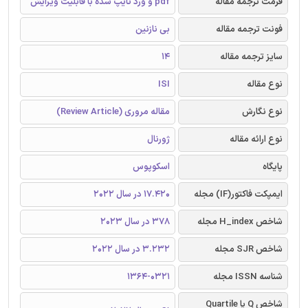
فرمت ترجمه مقاله
pdf و ورد تایپ شده با قابلیت ویرایش
فونت ترجمه مقاله
بی نازنین
سایز ترجمه مقاله
14
نوع مقاله
ISI
نوع نگارش
مقاله مروری (Review Article)
نوع ارائه مقاله
ژورنال
پایگاه
اسکوپوس
ایمپکت فاکتور(IF) مجله
17.420 در سال 2022
شاخص H_index مجله
378 در سال 2023
شاخص SJR مجله
3.232 در سال 2022
شناسه ISSN مجله
1364-0321
شاخص Q یا Quartile