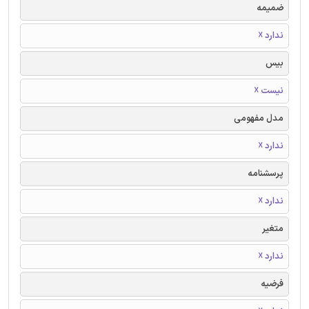
ضمیمه
ندارد ☓
بیس
نیست ☓
مدل مفهومی
ندارد ☓
پرسشنامه
ندارد ☓
متغیر
ندارد ☓
فرضیه