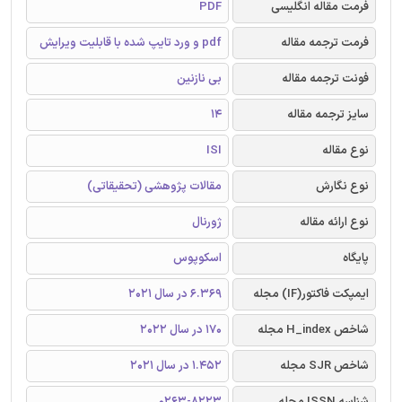
فرمت مقاله انگلیسی
PDF
فرمت ترجمه مقاله
pdf و ورد تایپ شده با قابلیت ویرایش
فونت ترجمه مقاله
بی نازنین
سایز ترجمه مقاله
14
نوع مقاله
ISI
نوع نگارش
مقالات پژوهشی (تحقیقاتی)
نوع ارائه مقاله
ژورنال
پایگاه
اسکوپوس
ایمپکت فاکتور(IF) مجله
6.369 در سال 2021
شاخص H_index مجله
170 در سال 2022
شاخص SJR مجله
1.452 در سال 2021
شناسه ISSN مجله
0263-8223