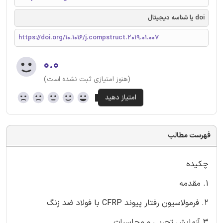
doi یا شناسه دیجیتال
https://doi.org/10.1016/j.compstruct.2019.01.007
۰.۰
(هنوز امتیازی ثبت نشده است)
فهرست مطالب
چکیده
1. مقدمه
2. فرمولاسیون رفتار پیوند CFRP با فولاد ضد زنگ
3.آزمایش تجربی و محاسبات