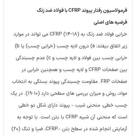
فرمولاسیون رفتار پیوند CFRP با فولاد ضد زنگ
فرضیه های اصلی
خرابی فولاد ضد زنگ به CFRP (14-18) می تواند در موارد
زیر اتفاق بیفتد: a) درون لایه چسب (خرابی چسب) یا b)
خرابی چسب بین فولاد و لایه چسب و c) عدم چسبندگی
بین صفحات CFRP و لایه چسب و همچنین خرابی در
صفخات FRP. مقاومت چسبندگی پیوند بستگی به انتخاب
مواد، روش و میزان بررسی های سطحی دارد (10-19). در یک
چسب خطی، منحنی شیب – پیوند دارای شکل دو خطی
است که منحنی آن شبیه CFRP با بتن است. با توجه به
آزمایش انجام شده در سطح بتن –CFRP، ضیا و تنگ (20)