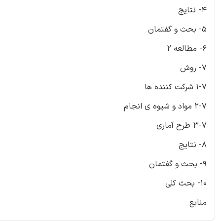
4- نتایج
5- بحث و گفتمان
6- مطالعه 2
7- روش
1-7 شرکت کننده ها
2-7 مواد و شیوه ی انجام
3-7 طرح آماری
8- نتایج
9- بحث و گفتمان
10- بحث کلی
منابع