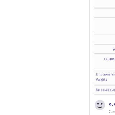
هوش هیجانی، شخصیت و خصوصیات اخلاقی، افسردگی، اضطراب، استرس، TEIQue،
Emotional in
Validity
https://doi.
۰.
ست)