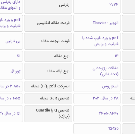
دارای رفرنس 
2022
رفرنس
و انتهای مقال
pdf و ورد 
الزویر - Elsevier
فرمت مقاله انگلیسی
قابلیت ویرای
pdf و ورد تایپ شده با
فونت ترجمه مقاله
بی نازنین
قابلیت ویرایش
14
نوع مقاله
ISI
مقالات پژوهشی
نوع ارائه مقاله
ژورنال
(تحقیقاتی)
اسکوپوس
ایمپکت فاکتور(IF) مجله
2.850 در سال 2020
28 در سال 2021
شاخص SJR مجله
0.455 در سال 2020
شاخص Q یا Quartile
2405-8440
Q1 در سال 2020
(چارک)
12426