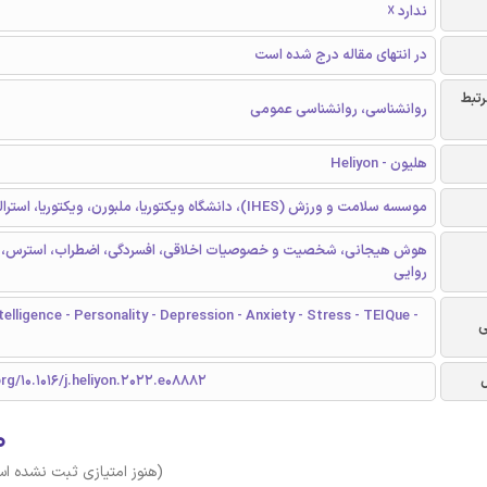
ندارد ☓
در انتهای مقاله درج شده است
رتبط
روانشناسی، روانشناسی عمومی
هلیون - Heliyon
موسسه سلامت و ورزش (IHES)، دانشگاه ویکتوریا، ملبورن، ویکتوریا، استرالیا
روایی
telligence - Personality - Depression - Anxiety - Stress - TEIQue -
ی
org/10.1016/j.heliyon.2022.e08882
۰
(هنوز امتیازی ثبت نشده ا