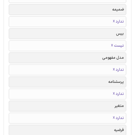
ضمیمه
ندارد ☓
بیس
نیست ☓
مدل مفهومی
ندارد ☓
پرسشنامه
ندارد ☓
متغیر
ندارد ☓
فرضیه