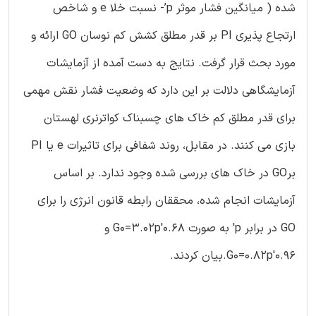
شده ( میانگین فشار موثر p’- نسبت خلا e و شاخص
ارتجاع پذیری PI بر قدر مطلق کشش کم نوسان GO ارائه و
مورد بحث قرار گرفت. نتایج به دست آمده از آزمایشات
آزمایشگاهی دلالت بر این دارد که وضعیت فشار نقش مهمی
برای قدر مطلق کم خاک های چسبناک کواترنری لهستان
بازی می کنند. در مقابل، روند شفافی برای تاثیرات e یا PI
برGO در خاک های بررسی شده وجود ندارد. بر اساس
آزمایشات انجام شده، محققان رابطه قانون انرژی را برای
GO در برابر p′ به صورت G0=3.02p′0.68 و
G0=0.82p′0.96.بیان کردند.