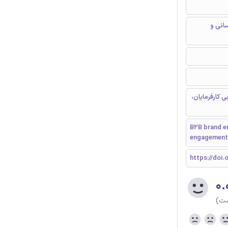
سانی و
یابی کارفرمایان،
B2B brand e
engagement 
https://doi.o
۰.
ست)