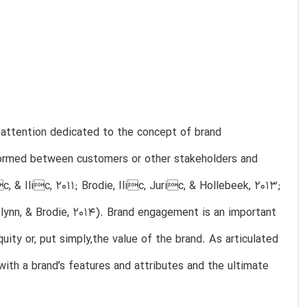
f attention dedicated to the concept of brand
formed between customers or other stakeholders and
c, & Ilic, 2011; Brodie, Ilic, Juric, & Hollebeek, 2013;
 Glynn, & Brodie, 2014). Brand engagement is an important
uity or, put simply,the value of the brand. As articulated
 with a brand’s features and attributes and the ultimate