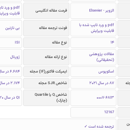
pdf و ورد 
الزویر - Elsevier
فرمت مقاله انگلیسی
قابلیت ویرای
pdf و ورد تایپ شده با
فونت ترجمه مقاله
بی نازنین
قابلیت ویرایش
14
نوع مقاله
ISI
مقالات پژوهشی
نوع ارائه مقاله
ژورنال
(تحقیقاتی)
اسکوپوس
ایمپکت فاکتور(IF) مجله
6.684 در سال 2020
87 در سال 2021
شاخص SJR مجله
2.174 در سال 2020
شاخص Q یا Quartile
0007-6813
Q1 در سال 2020
(چارک)
12167
ن
ترجمه شده است ✓