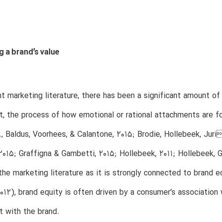
ng a brand’s value
nt marketing literature, there has been a significant amount o
, the process of how emotional or rational attachments are 
., Baldus, Voorhees, & Calantone, 2015; Brodie, Hollebeek, Juri
, 2015; Graffigna & Gambetti, 2015; Hollebeek, 2011; Hollebeek,
the marketing literature as it is strongly connected to brand eq
2012), brand equity is often driven by a consumer’s association
 with the brand.