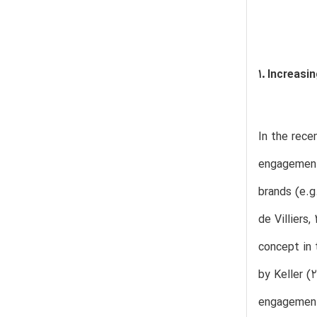
1. Increasi
In the rece
engagement
brands (e.g
de Villiers
concept in 
by Keller (
engagement