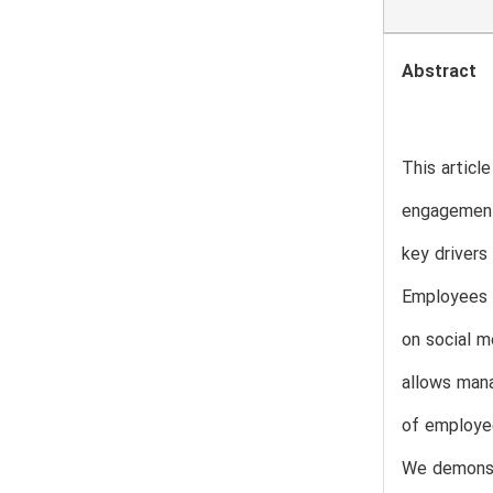
Abstract
This articl
engagement 
key driver
Employees o
on social m
allows mana
of employee
We demonstr