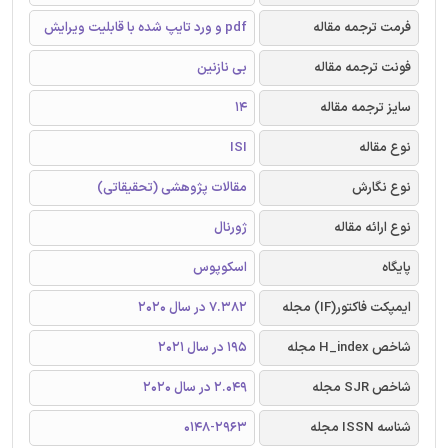
فرمت ترجمه مقاله
pdf و ورد تایپ شده با قابلیت ویرایش
فونت ترجمه مقاله
بی نازنین
سایز ترجمه مقاله
14
نوع مقاله
ISI
نوع نگارش
مقالات پژوهشی (تحقیقاتی)
نوع ارائه مقاله
ژورنال
پایگاه
اسکوپوس
ایمپکت فاکتور(IF) مجله
7.382 در سال 2020
شاخص H_index مجله
195 در سال 2021
شاخص SJR مجله
2.049 در سال 2020
شناسه ISSN مجله
0148-2963