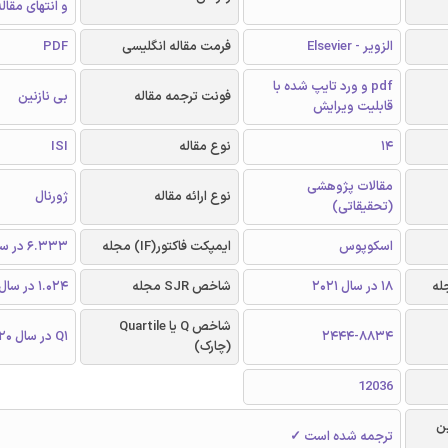
و انتهای مقال
الزویر - Elsevier
فرمت مقاله انگلیسی
PDF
pdf و ورد تایپ شده با
فونت ترجمه مقاله
بی نازنین
قابلیت ویرایش
14
نوع مقاله
ISI
مقالات پژوهشی
نوع ارائه مقاله
ژورنال
(تحقیقاتی)
اسکوپوس
ایمپکت فاکتور(IF) مجله
6.333 در سال 2020
18 در سال 2021
شاخص SJR مجله
1.024 در سال 2020
شاخص Q یا Quartile
2444-8834
Q1 در سال 2020
(چارک)
12036
ن
ترجمه شده است ✓