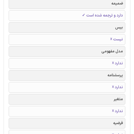
ضمیمه
دارد و ترجمه شده است ✓
بیس
نیست ☓
مدل مفهومی
ندارد ☓
پرسشنامه
ندارد ☓
متغیر
ندارد ☓
فرضیه