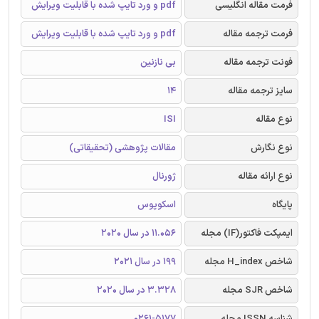
فرمت مقاله انگلیسی
pdf و ورد تایپ شده با قابلیت ویرایش
فرمت ترجمه مقاله
pdf و ورد تایپ شده با قابلیت ویرایش
فونت ترجمه مقاله
بی نازنین
سایز ترجمه مقاله
14
نوع مقاله
ISI
نوع نگارش
مقالات پژوهشی (تحقیقاتی)
نوع ارائه مقاله
ژورنال
پایگاه
اسکوپوس
ایمپکت فاکتور(IF) مجله
11.056 در سال 2020
شاخص H_index مجله
199 در سال 2021
شاخص SJR مجله
3.328 در سال 2020
شناسه ISSN مجله
0261-5177