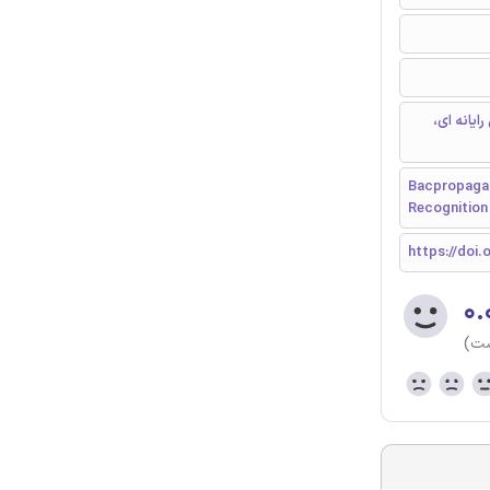
ایانه ای،
Bacpropagat
Recognition
https://doi.o
۰.
ست)