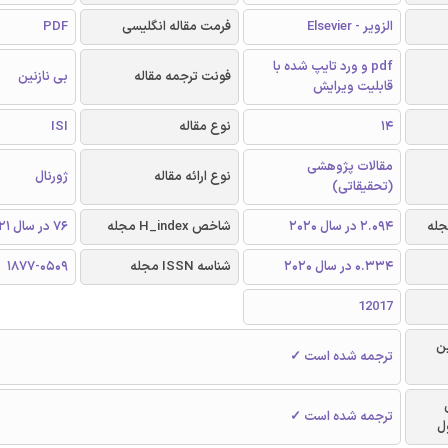
الزویر - Elsevier
فرمت مقاله انگلیسی
PDF
pdf و ورد تایپ شده با
فونت ترجمه مقاله
بی نازنین
قابلیت ویرایش
14
نوع مقاله
ISI
مقالات پژوهشی
نوع ارائه مقاله
ژورنال
(تحقیقاتی)
2.094 در سال 2020
شاخص H_index مجله
76 در سال 2021
0.334 در سال 2020
شناسه ISSN مجله
1877-0509
12017
ن
ترجمه شده است ✓
ترجمه شده است ✓
ل