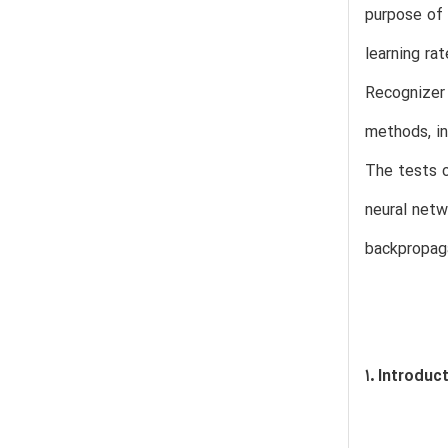
purpose of 
learning r
Recognizer
methods, in
The tests c
neural netw
backpropaga
1. Introduc