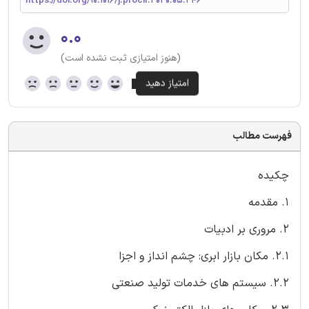
https://doi.org/10.1016/j.procir.2020.05.246
۰.۰
(هنوز امتیازی ثبت نشده است)
فهرست مطالب
چکیده
1. مقدمه
2. مروری بر ادبیات
2.1. مکان بازار ابری: چشم انداز و اجزا
2.2. سیستم های خدمات تولید صنعتی