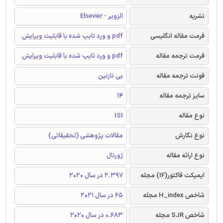
نشریه
الزویر - Elsevier
فرمت مقاله انگلیسی
pdf و ورد تایپ شده با قابلیت ویرایش
فرمت ترجمه مقاله
pdf و ورد تایپ شده با قابلیت ویرایش
فونت ترجمه مقاله
بی نازنین
سایز ترجمه مقاله
14
نوع مقاله
ISI
نوع نگارش
مقالات پژوهشی (تحقیقاتی)
نوع ارائه مقاله
ژورنال
ایمپکت فاکتور(IF) مجله
2.397 در سال 2020
شاخص H_index مجله
65 در سال 2021
شاخص SJR مجله
0.683 در سال 2020