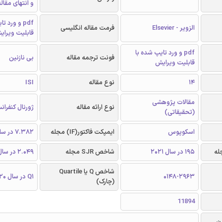
و انتهای مقال
pdf و ورد 
الزویر - Elsevier
فرمت مقاله انگلیسی
قابلیت ویرای
pdf و ورد تایپ شده با
فونت ترجمه مقاله
بی نازنین
قابلیت ویرایش
14
نوع مقاله
ISI
مقالات پژوهشی
نوع ارائه مقاله
ژورنال کنفرا
(تحقیقاتی)
اسکوپوس
ایمپکت فاکتور(IF) مجله
7.382 در سال 2020
195 در سال 2021
شاخص SJR مجله
2.049 در سال 2020
شاخص Q یا Quartile
0148-2963
Q1 در سال 2020
(چارک)
11894
ن