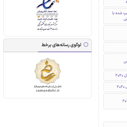
ه
تایپ شده با
ش
لوگوی رسانه‌های برخط
نس