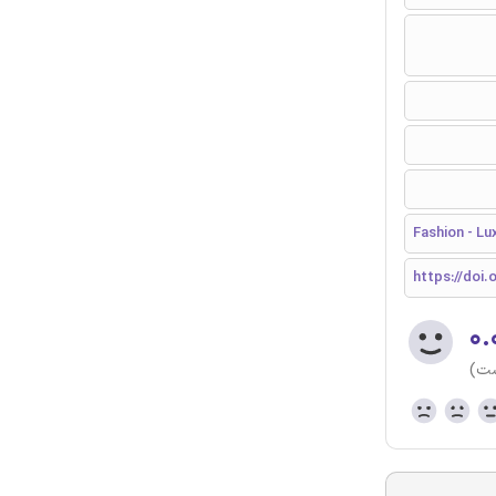
Fashion - Lu
https://doi.o
۰.
ست)