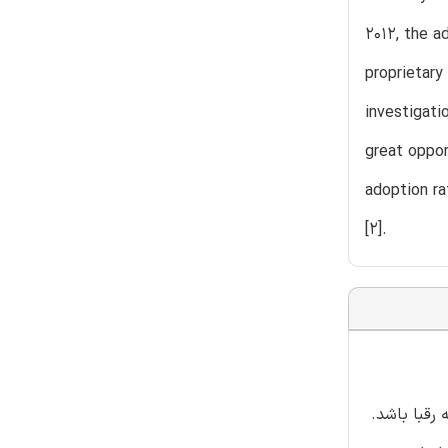
2012, the a
proprietary
investigati
great oppor
adoption ra
[2].
 به رقبا باشد.