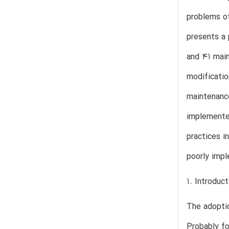
problems of
presents a 
and 41 main
modificatio
maintenance
implementer
practices i
poorly impl
1. Introduct
The adoptio
Probably fo