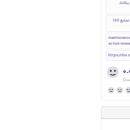
ا، بنکانتا،
نگهداری؛ پشتیبانی، M&S ، ERP، برنامه ریزی منابع سازمانی، SME، تحقیق عملیع ISO
maintenance 
action resea
https://doi.o
۰.
ست)