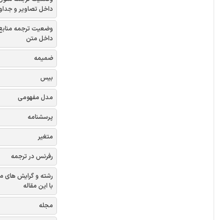
داخل تصاویر و جداو
وضعیت ترجمه منابع
داخل متن
ضمیمه
بیس
مدل مفهومی
پرسشنامه
متغیر
رفرنس در ترجمه
رشته و گرایش های م
با این مقاله
مجله