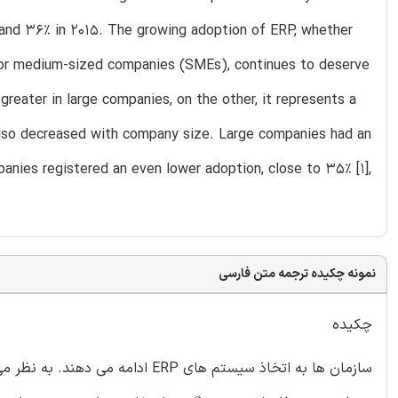
4 and 36% in 2015. The growing adoption of ERP, whether
l or medium-sized companies (SMEs), continues to deserve
 greater in large companies, on the other, it represents a
 also decreased with company size. Large companies had an
nies registered an even lower adoption, close to 35% [1],
نمونه چکیده ترجمه متن فارسی
چکیده
سازمان ها به اتخاذ سیستم های ERP 