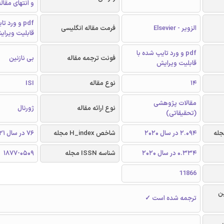
و انتهای مقال
pdf و ورد 
الزویر - Elsevier
فرمت مقاله انگلیسی
قابلیت ویرای
pdf و ورد تایپ شده با
فونت ترجمه مقاله
بی نازنین
قابلیت ویرایش
14
نوع مقاله
ISI
مقالات پژوهشی
نوع ارائه مقاله
ژورنال
(تحقیقاتی)
2.094 در سال 2020
شاخص H_index مجله
76 در سال 2021
0.334 در سال 2020
شناسه ISSN مجله
1877-0509
11866
ن
ترجمه شده است ✓