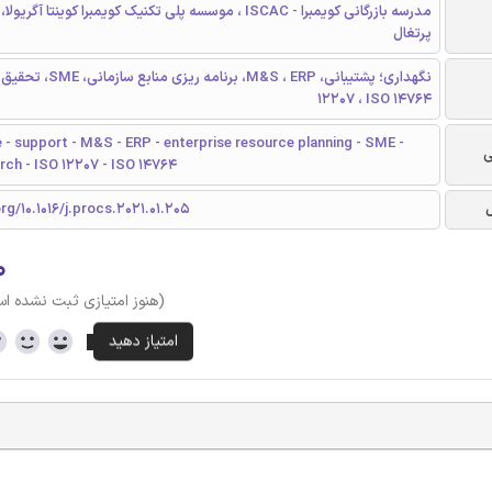
مدرسه بازرگانی کویمبرا - ISCAC ، موسسه پلی تکنیک کویمبرا کوینتا آگریول
پرتغال
12207 ، ISO 14764
- support - M&S - ERP - enterprise resource planning - SME -
ی
rch - ISO 12207 - ISO 14764
rg/10.1016/j.procs.2021.01.205
۰
(هنوز امتیازی ثبت نشده ا