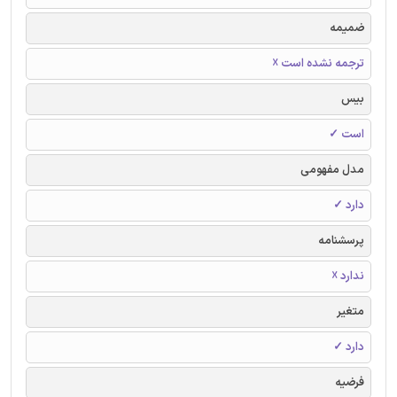
ضمیمه
ترجمه نشده است ☓
بیس
است ✓
مدل مفهومی
دارد ✓
پرسشنامه
ندارد ☓
متغیر
دارد ✓
فرضیه