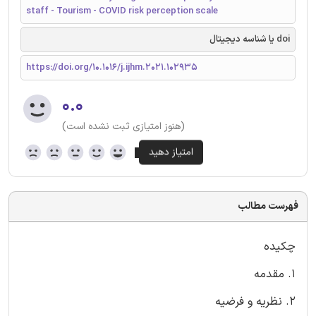
staff - Tourism - COVID risk perception scale
doi یا شناسه دیجیتال
https://doi.org/10.1016/j.ijhm.2021.102935
۰.۰
(هنوز امتیازی ثبت نشده است)
فهرست مطالب
چکیده
1. مقدمه
2. نظریه و فرضیه