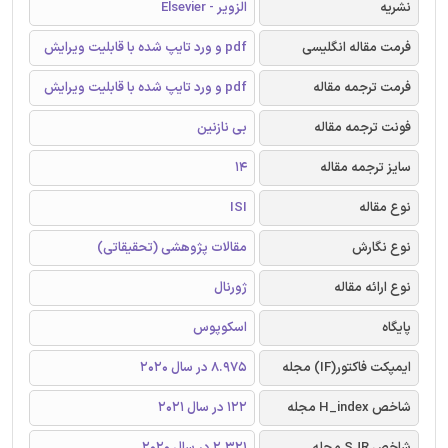
نشریه
الزویر - Elsevier
فرمت مقاله انگلیسی
pdf و ورد تایپ شده با قابلیت ویرایش
فرمت ترجمه مقاله
pdf و ورد تایپ شده با قابلیت ویرایش
فونت ترجمه مقاله
بی نازنین
سایز ترجمه مقاله
14
نوع مقاله
ISI
نوع نگارش
مقالات پژوهشی (تحقیقاتی)
نوع ارائه مقاله
ژورنال
پایگاه
اسکوپوس
ایمپکت فاکتور(IF) مجله
8.975 در سال 2020
شاخص H_index مجله
122 در سال 2021
شاخص SJR مجله
2.321 در سال 2020