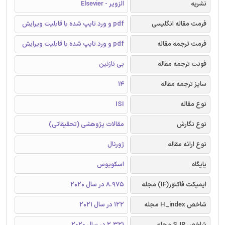
نشریه
الزویر - Elsevier
فرمت مقاله انگلیسی
pdf و ورد تایپ شده با قابلیت ویرایش
فرمت ترجمه مقاله
pdf و ورد تایپ شده با قابلیت ویرایش
فونت ترجمه مقاله
بی نازنین
سایز ترجمه مقاله
14
نوع مقاله
ISI
نوع نگارش
مقالات پژوهشی (تحقیقاتی)
نوع ارائه مقاله
ژورنال
پایگاه
اسکوپوس
ایمپکت فاکتور(IF) مجله
8.975 در سال 2020
شاخص H_index مجله
122 در سال 2021
شاخص SJR مجله
2.321 در سال 2020