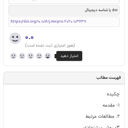
doi یا شناسه دیجیتال
https://doi.org/10.1016/j.micpro.2020.103637
۰.۰
(هنوز امتیازی ثبت نشده است)
فهرست مطالب
چکیده
1- مقدمه
2. مطالعات مرتبط
3- روش پیشنهادی