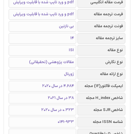
فرمت مقاله انگلیسی
pdf و ورد تایپ شده با قابلیت ویرایش
فرمت ترجمه مقاله
pdf و ورد تایپ شده با قابلیت ویرایش
فونت ترجمه مقاله
بی نازنین
سایز ترجمه مقاله
14
نوع مقاله
ISI
نوع نگارش
مقالات پژوهشی (تحقیقاتی)
نوع ارائه مقاله
ژورنال
ایمپکت فاکتور(IF) مجله
4.684 در سال 2020
شاخص H_index مجله
38 در سال 2021
شاخص SJR مجله
0.323 در سال 2020
شناسه ISSN مجله
0141-933
شاخص Q یا Quartile