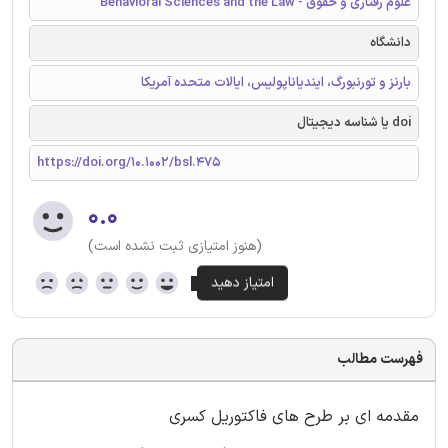
علوم رفتاری و حقوق - Behavioral Sciences and the Law
دانشگاه
بارنز و تورنبورگ، ایندیاناپولیس، ایالات متحده آمریکا
doi یا شناسه دیجیتال
https://doi.org/10.1002/bsl.475
۰.۰
(هنوز امتیازی ثبت نشده است)
فهرست مطالب
مقدمه ای بر طرح های فاکتوریل کسری