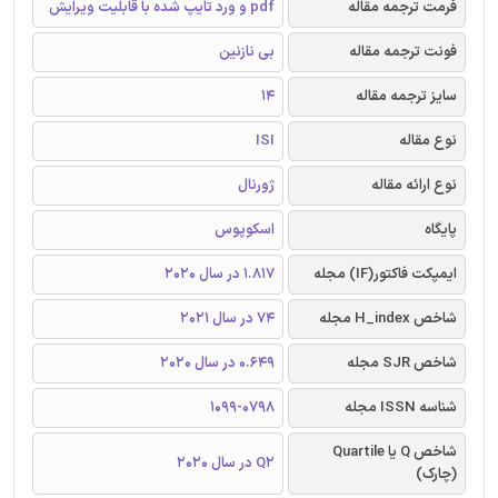
فرمت ترجمه مقاله
pdf و ورد تایپ شده با قابلیت ویرایش
فونت ترجمه مقاله
بی نازنین
سایز ترجمه مقاله
14
نوع مقاله
ISI
نوع ارائه مقاله
ژورنال
پایگاه
اسکوپوس
ایمپکت فاکتور(IF) مجله
1.817 در سال 2020
شاخص H_index مجله
74 در سال 2021
شاخص SJR مجله
0.649 در سال 2020
شناسه ISSN مجله
1099-0798
شاخص Q یا Quartile
Q2 در سال 2020
(چارک)