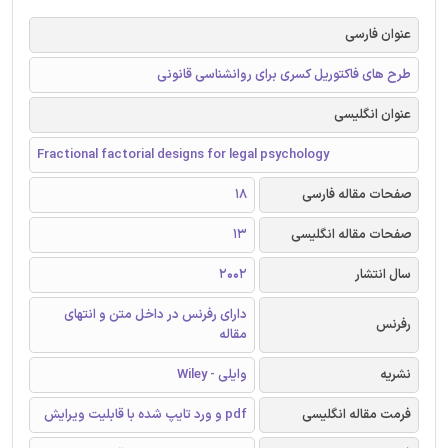
عنوان فارسی
طرح های فاکتوریل کسری برای روانشناسی قانونی
عنوان انگلیسی
Fractional factorial designs for legal psychology
صفحات مقاله فارسی
18
صفحات مقاله انگلیسی
13
سال انتشار
2002
دارای رفرنس در داخل متن و انتهای
رفرنس
مقاله
نشریه
وایلی - Wiley
فرمت مقاله انگلیسی
pdf و ورد تایپ شده با قابلیت ویرایش