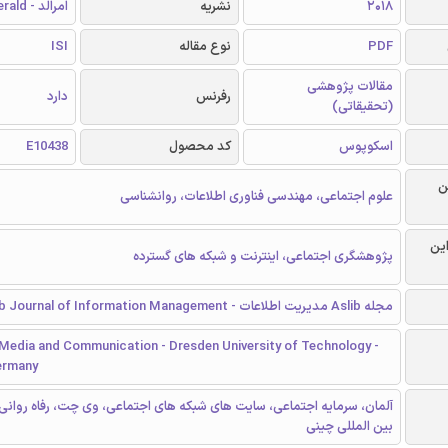
2018
نشریه
امرالد - Emerald
PDF
نوع مقاله
ISI
مقالات پژوهشی
رفرنس
دارد
(تحقیقاتی)
اسکوپوس
کد محصول
E10438
ن
علوم اجتماعی، مهندسی فناوری اطلاعات، روانشناسی
این
پژوهشگری اجتماعی، اینترنت و شبکه های گسترده
مجله Aslib مدیریت اطلاعات - Aslib Journal of Information Management
 Media and Communication - Dresden University of Technology -
ermany
آلمان، سرمایه اجتماعی، سایت های شبکه های اجتماعی، وی چت، رفاه روانی
بین المللی چینی