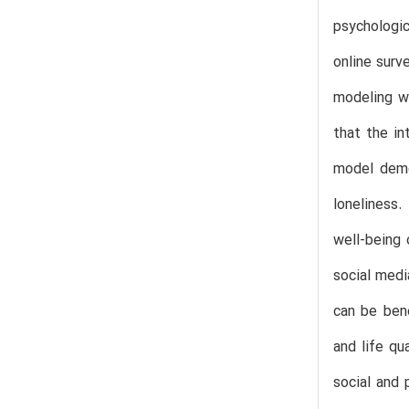
psychologi
online surv
modeling we
that the in
model demon
loneliness
well-being 
social medi
can be ben
and life qu
social and 