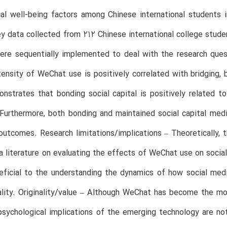
cal well-being factors among Chinese international student
ey data collected from 212 Chinese international college studen
re sequentially implemented to deal with the research questi
tensity of WeChat use is positively correlated with bridging, b
strates that bonding social capital is positively related to
. Furthermore, both bonding and maintained social capital m
outcomes. Research limitations/implications – Theoretically, th
a literature on evaluating the effects of WeChat use on social 
eficial to the understanding the dynamics of how social med
ality. Originality/value – Although WeChat has become the mos
psychological implications of the emerging technology are n