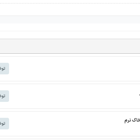
توض
توض
خاک نرم
توض