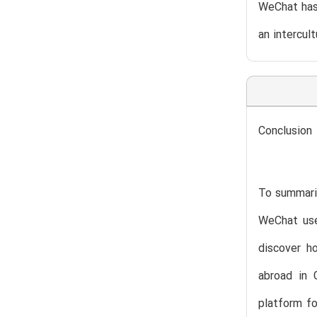
WeChat has 
an intercult
Conclusion
To summariz
WeChat use 
discover h
abroad in 
platform fo