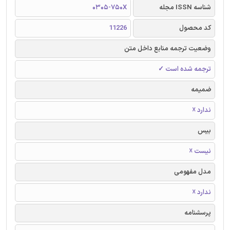
شناسه ISSN مجله
0305-750X
کد محصول
11226
وضعیت ترجمه منابع داخل متن
ترجمه شده است ✓
ضمیمه
ندارد ☓
بیس
نیست ☓
مدل مفهومی
ندارد ☓
پرسشنامه