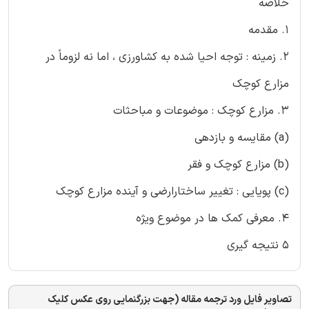
خلاصه
1. مقدمه
2. زمینه : توجه احیا شده به كشاورزی ، اما نه لزوماً در
مزارع كوچك
3. مزارع كوچك : موضوعات و مباحثات
(a) مقایسه و بازدهی
(b) مزارع كوچك و فقر
(c) پویایی : تغییر ساختارارضی و آینده مزارع كوچك
4. معرفی كمك ها در موضوع ویژه
5 نتیجه گیری
تصاویر فایل ورد ترجمه مقاله (جهت بزرگنمایی روی عکس کلیک