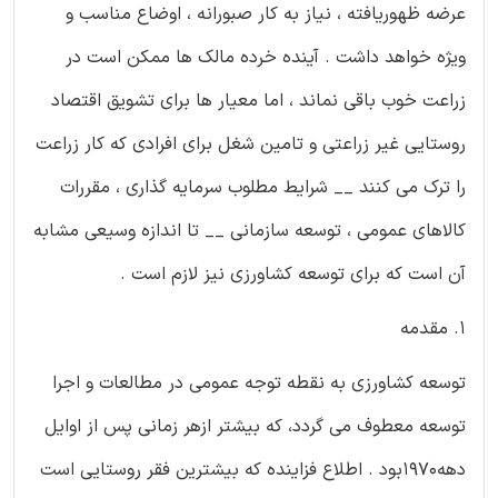
عرضه ظهوریافته ، نیاز به كار صبورانه ، اوضاع مناسب و
ویژه خواهد داشت . آینده خرده مالك ها ممكن است در
زراعت خوب باقی نماند ، اما معیار ها برای تشویق اقتصاد
روستایی غیر زراعتی و تامین شغل برای افرادی كه كار زراعت
را ترك می كنند __ شرایط مطلوب سرمایه گذاری ، مقررات
كالاهای عمومی ، توسعه سازمانی __ تا اندازه وسیعی مشابه
آن است كه برای توسعه كشاورزی نیز لازم است .
1. مقدمه
توسعه كشاورزی به نقطه توجه عمومی در مطالعات و اجرا
توسعه معطوف می گردد، كه بیشتر ازهر زمانی پس از اوایل
دهه1970بود . اطلاع فزاینده كه بیشترین فقر روستایی است