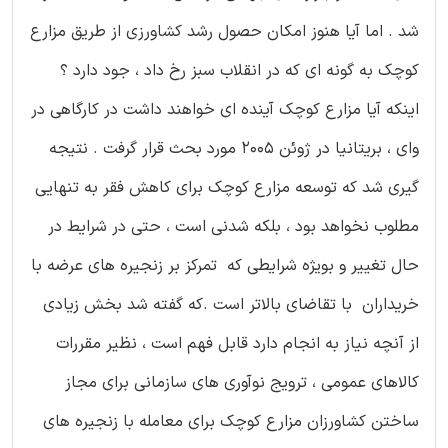
شد . اما آیا هنوز امكان حصول رشد كشاورزی از طریق مزارع
كوچك به گونه ای كه در انقلاب سبز رخ داد ، جود دارد ؟
اینكه آیا مزارع كوچك آینده ای خواهند داشت در كارگاهی در
وای ، بریتانیا در ژوئن 2005 مورد بحث قرار گرفت . نتیجه
گیری شد كه توسعه مزارع كوچك برای كاهش فقر به تنهایی
مطلوب نخواهد بود ، بلكه شدنی است ، حتی در شرایط در
حال تغییر و بویژه شرایطی كه تمركز بر زنجیره های عرضه با
خریداران با تقاضای بالاتر است .كه گفته شد بخش زیادی
از آنچه نیاز به انجام دارد قابل فهم است ، نظیر مقررات
كالاهای عمومی ، ترویج نوآوری های سازمانی برای مجاز
ساختن كشاورزان مزارع كوچك برای معامله با زنجیره های