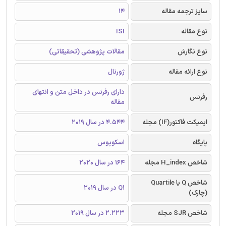
سایز ترجمه مقاله
14
نوع مقاله
ISI
نوع نگارش
مقالات پژوهشی (تحقیقاتی)
نوع ارائه مقاله
ژورنال
دارای رفرنس در داخل متن و انتهای
رفرنس
مقاله
ایمپکت فاکتور(IF) مجله
4.544 در سال 2019
پایگاه
اسکوپوس
شاخص H_index مجله
164 در سال 2020
شاخص Q یا Quartile
Q1 در سال 2019
(چارک)
شاخص SJR مجله
2.223 در سال 2019