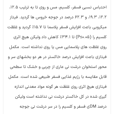
احتباس نسبی فسفر، کلسیم، مس و روی تا به ترتیب 12.5،
12.2، 19.3، و 62.3 درصد در جوجه خروس ها گردید. فیتاز
میکروبی باعث افزایش فسفر پلاسما تا 15.7% گردید و غلظت
کلسیم را (P≤0.05) تا 34.1% کاهش داد ولیکن هیچ اثری
روی غلظت های پلاسمایی مس یا روی نداشته است. مکمل
فیتازی باعث افزایش درصد خاکستر در هر دو بخشهای سر و
محور استخوان درشت نی عاری از چربی و خشک تا سطحی
قابل مقایسه با رژیم غذایی فسفر طبیعی شده است. مکمل
فیتازی هیچ اثری روی غلظت هر گونه مواد معدنی اندازه
گیری شده در کل خاکستر درشت نی نداشته است ولیکن
درصد DMی فسفر و کلسیم را در سر درشت نی جوجه