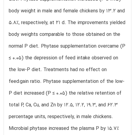
body weight in male and female chickens by 13.2 and
5.8%, respectively, at 21 d. The improvements yielded
body weights comparable to those obtained on the
normal P diet. Phytase supplementation overcame (P
≤ 0.05) the depression of feed intake observed on
the low-P diet. Treatments had no effect on
feed:gain ratio. Phytase supplementation of the low-
P diet increased (P ≤ 0.05) the relative retention of
total P, Ca, Cu, and Zn by 12.5, 12.2, 19.3, and 62.3
percentage units, respectively, in male chickens.
Microbial phytase increased the plasma P by 15.7%