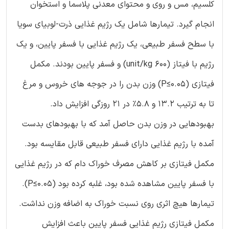
کلسیم، مس و روی و محتوای معدنی پلاسما و استخوان
انجام گیرد. تیمارها شامل یک رژیم غذایی ذرت-لوبیای سویا
با سطح فسفر طبیعی، یک رژیم غذایی با فسفر پایین، و یک
رژیم با فیتاز (600 unit/kg) و فسفر پایین بودند. مکمل
فیتازی (P≤0.05) وزن بدن را در جوجه های خروس و مرغ
تا به ترتیب 13.2 و 5.8% در 21 روزگی افزایش داد.
بهبودهایی در وزن بدن حاصل آمد که با بهبودهای بدست
آمده با رژیم غذایی دارای فسفر طبیعی قابل مقایسه بود.
مکمل فیتازی بر کاهش مصرف خوراک دام که در رژیم غذایی
با فسفر پایین مشاهده شده بود، غلبه کرده بود (P≤0.05).
تیمارها هیچ اثری روی نسبت خوراک به اضافه وزن نداشت.
مکمل فیتازی رژیم غذایی فسفر پایین باعث افزایش