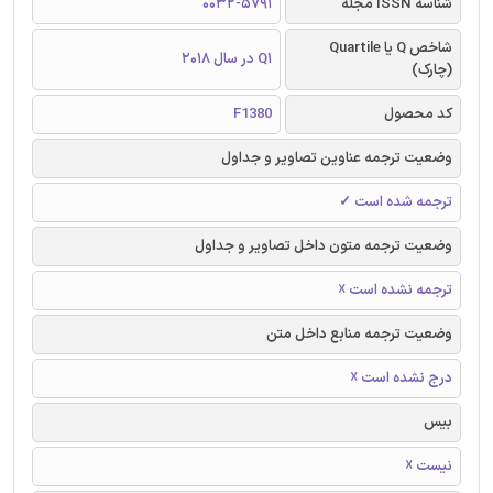
شناسه ISSN مجله
0032-5791
شاخص Q یا Quartile
Q1 در سال 2018
(چارک)
کد محصول
F1380
وضعیت ترجمه عناوین تصاویر و جداول
ترجمه شده است ✓
وضعیت ترجمه متون داخل تصاویر و جداول
ترجمه نشده است ☓
وضعیت ترجمه منابع داخل متن
درج نشده است ☓
بیس
نیست ☓