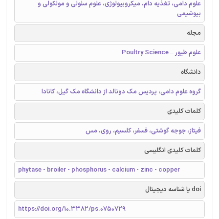
علوم دامی، تغذیه دام، میکروبیولوژی، علوم سلولی و مولکولی و
بیوشیمی
مجله
علوم طیور – Poultry Science
دانشگاه
گروه علوم دامی، پردیس مک دونالد از دانشگاه مک گیل، کانادا
کلمات کلیدی
فیتاز، جوجه گوشتی، فسفر، کلسیم، روی، مس
کلمات کلیدی انگلیسی
phytase - broiler - phosphorus - calcium - zinc - copper
doi یا شناسه دیجیتال
https://doi.org/10.3382/ps.0750729