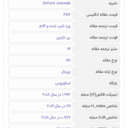
نشریه
Oxford Journals
فرمت مقاله انگلیسی
PDF
فرمت ترجمه مقاله
ورد تایپ شده و pdf
فونت ترجمه مقاله
بی نازنین
سایز ترجمه مقاله
14
نوع مقاله
ISI
نوع ارائه مقاله
ژورنال
پایگاه
اسکوپوس
ایمپکت فاکتور(IF) مجله
1.992 در سال 2018
شاخص H_index مجله
119 در سال 2019
شاخص SJR مجله
0.977 در سال 2018