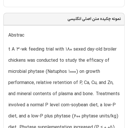
نمونه چکیده متن اصلی انگلیسی
Abstrac
t A 3-wk feeding trial with 180 sexed day-old broiler
chickens was conducted to study the efficacy of
microbial phytase (Natuphos 1000) on growth
performance, relative retention of P, Ca, Cu, and Zn,
and mineral contents of plasma and bone. Treatments
involved a normal P level corn-soybean diet, a low-P
diet, and a low-P plus phytase (600 phytase units/kg)
diet. Phytase supplementation increased (P ≤ 0.05)