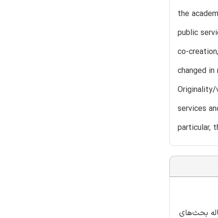
the academi
public serv
co-creation
changed in 
Originality
services and
particular,
سیر نظری جدید برای نظریه‌ی مدیریت عمومی نوین (NPM)، این مقاله بحث‌های