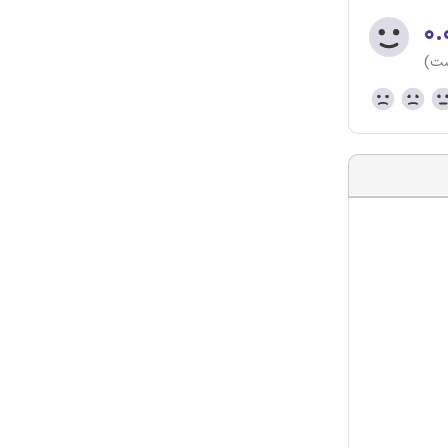
۰.
ست)