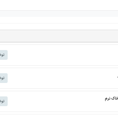
توض
توض
خاک نرم
توض