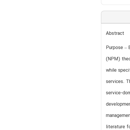
Abstract
Purpose – B
(NPM) theor
while speci
services. T
service-dom
development
management 
literature 