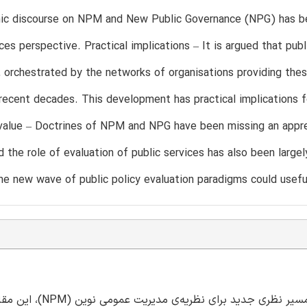
c discourse on NPM and New Public Governance (NPG) has been
ices perspective. Practical implications – It is argued that publ
, orchestrated by the networks of organisations providing thes
recent decades. This development has practical implications fo
/value – Doctrines of NPM and NPG have been missing an appre
 the role of evaluation of public services has also been largely
 the new wave of public policy evaluation paradigms could usef
هدف – براساس مفهوم "سازمان عمومی هوشمند" به عنوان یک م