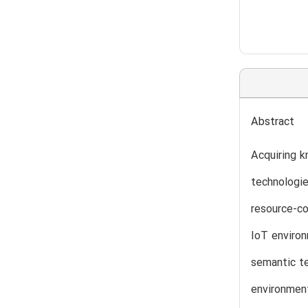
Abstract
Acquiring k
technologie
resource-co
IoT environ
semantic te
environment