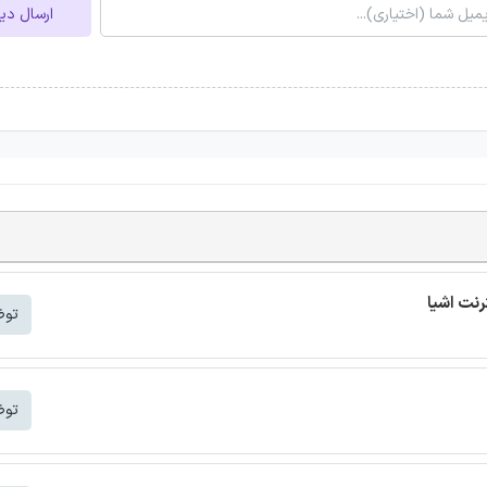
ارسال دی
توض
توض