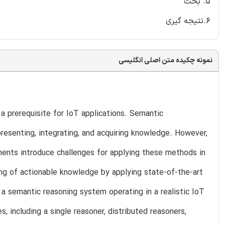
5. بحث
6.نتیجه گیری
نمونه چکیده متن اصلی انگلیسی
 prerequisite for IoT applications. Semantic
esenting, integrating, and acquiring knowledge. However,
rements introduce challenges for applying these methods in
ng of actionable knowledge by applying state-of-the-art
a semantic reasoning system operating in a realistic IoT
, including a single reasoner, distributed reasoners,