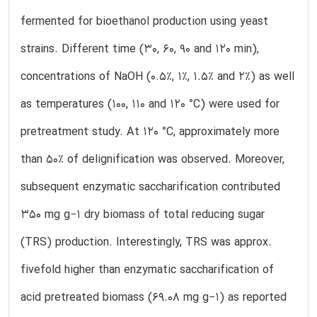
fermented for bioethanol production using yeast
strains. Different time (30, 60, 90 and 120 min),
concentrations of NaOH (0.5%, 1%, 1.5% and 2%) as well
as temperatures (100, 110 and 120 °C) were used for
pretreatment study. At 120 °C, approximately more
than 50% of delignification was observed. Moreover,
subsequent enzymatic saccharification contributed
350 mg g−1 dry biomass of total reducing sugar
(TRS) production. Interestingly, TRS was approx.
fivefold higher than enzymatic saccharification of
acid pretreated biomass (69.08 mg g−1) as reported