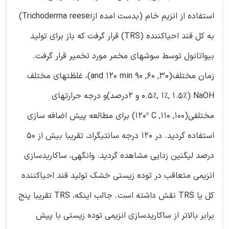
استفاده از انزیم خام (بدست امده ازTrichoderma reesei)
به کل قند احیاکننده (TRS) قرار گرفت که باز برای تولید
بیواتانول توسط سوشهای مخمر مورد تخمیر قرار گرفت.
زمان مختلف(30, 60, 90 and 120 min)، غلظتهای مختلف
NaOH (0.5%, 1%, 1.5% و 2درصد)و درجه حرارتهای
مختلفی(100, 110, 120º C) برای مطالعه پیش اضافه سازی
استفاده گردید. در 120 درجه سانتیگراد، تقریبا بیش از 50
درصد لیگنین زدایی مشاهده گردید. وانگهی، ساکاریدسازی
انزیمی متعاقب در توده زیستی خشک تولید قند احیاکننده
کل یا TRS نقش داشته است. جالب اینکه، TRS تقریبا پنج
برابر بالاتر از ساکاریدسازی انزیمی توده زیستی با پیش