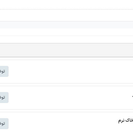
توض
توض
خاک نرم
توض