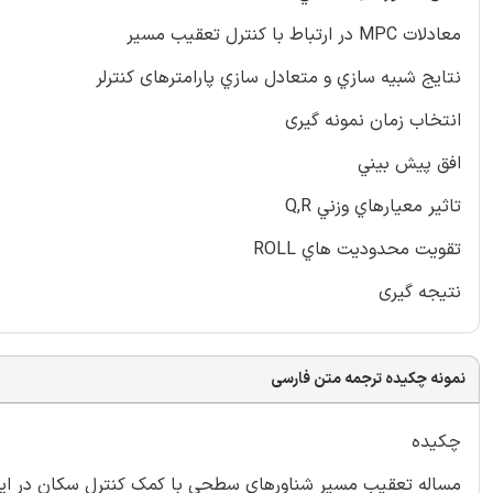
معادلات MPC در ارتباط با كنترل تعقيب مسير
نتايج شبيه سازي و متعادل سازي پارامترهای كنترلر
انتخاب زمان نمونه گيری
افق پيش بيني
تاثير معيارهاي وزني Q,R
‌تقويت محدوديت هاي ROLL
نتيجه گيری
نمونه چکیده ترجمه متن فارسی
چكيده