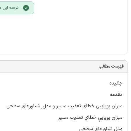
ترجمه این م
فهرست مطالب
چكيده
مقدمه
ميزان پوياييی خطای تعقيب مسير و مدل ِ شناورهای سطحی
ميزان پوياييِ خطاي تعقيب مسير
مدل شناورهای سطحي