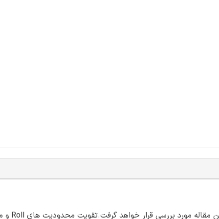
مساله تعقيب مسيرِ شناورهاي سطحي با 