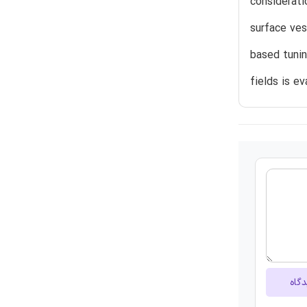
considerati
surface ves
based tunin
fields is e
دگاه