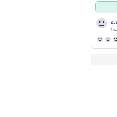
۰.
ست)