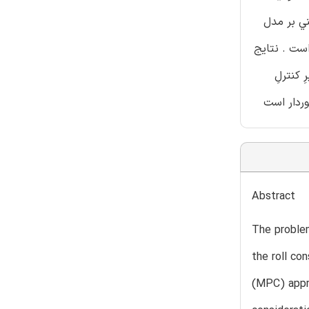
اعث شكل گيريِ روشي به نام MPC(كنترل پيش بينِ مدل‌) گرديده است . طراحيِ MPC مبتني بر مدل
حي امكان پذير است . نتايج
 كنترلِ
Abstract
The problem
the roll co
(MPC) appro