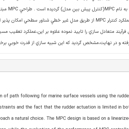
تغيير سكان هم از نظر شدت و هم اندازه ب
خطيِ براي فعاليت هاي اجرايي و محاسباتي بوده اگرچه ارزيابيِ عملكرد كنترلر MPC از طريق مدلِ غير خطيِ شناور سط
رآيند متعادل سازي را تاييد نموده علاوه بر اين،عملكرد تعقيب مسيرِ
 of path following for marine surface vessels using the rudde
nstraints and the fact that the rudder actuation is limited in 
ach a natural choice. The MPC design is based on a lineariz